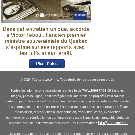
© 2026 Tolerance.ca
Inc. Tous droits de reproduction réservés.
®
www.tolerance.ca
Toutes les informations reproduites sur le site de
(articles,
images, photos, logos) sont protégées par des droits de propriété intellectuelle
détenus par Tolerance.ca
Inc. ou, dans certains cas, par leurs auteurs. Aucune de
®
ces informations ne peut être reproduite pour un usage autre que personnel. Toute
modification, reproduction à large diffusion, traduction, vente, exploitation
commerciale ou réutilisation du contenu du site sans l'autorisation préalable écrite de
info@tolerance.ca
Tolerance.ca
Inc. est strictement interdite. Pour information :
®
Tolerance.ca
Inc. n'est pas responsable des liens externes ni des contenus des
®