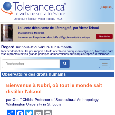
[
]
English
Directeur / Éditeur: Victor Teboul, Ph.D.
Regard
sur nous et ouverture sur le monde
Indépendant et neutre par rapport à toute orientation politique ou religieuse, Tolerance.ca
®
vise à promouvoir les grands principes démocratiques sur lesquels repose la tolérance.
Toggl
naviga
Observatoire des droits humains
Bienvenue à Nubri, où tout le monde sait
distiller l’alcool
par Geoff Childs, Professor of Sociocultural Anthropology,
Washington University in St. Louis
Partager
Facebook
Twitter
Email
Print