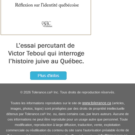
© 2026 Tolerance.ca
Inc. Tous droits de reproduction réservés.
®
www.tolerance.ca
Toutes les informations reproduites sur le site de
(articles,
images, photos, logos) sont protégées par des droits de propriété intellectuelle
détenus par Tolerance.ca
Inc. ou, dans certains cas, par leurs auteurs. Aucune de
®
ces informations ne peut être reproduite pour un usage autre que personnel. Toute
modification, reproduction à large diffusion, traduction, vente, exploitation
commerciale ou réutilisation du contenu du site sans l'autorisation préalable écrite de