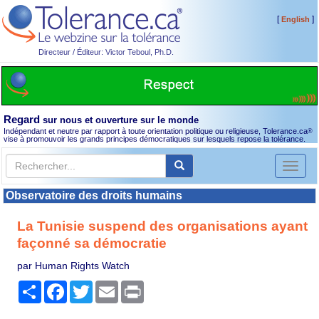
[
]
English
Directeur / Éditeur: Victor Teboul, Ph.D.
Regard
sur nous et ouverture sur le monde
Indépendant et neutre par rapport à toute orientation politique ou religieuse, Tolerance.ca
®
vise à promouvoir les grands principes démocratiques sur lesquels repose la tolérance.
Toggl
naviga
Observatoire des droits humains
La Tunisie suspend des organisations ayant
façonné sa démocratie
par Human Rights Watch
Partager
Facebook
Twitter
Email
Print