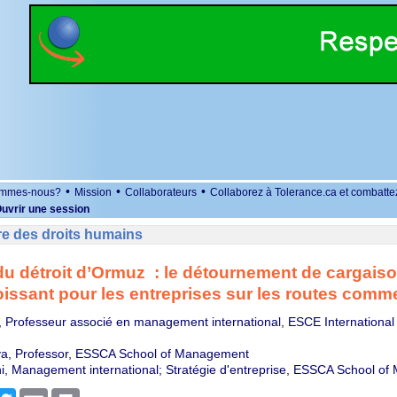
•
•
•
ommes-nous?
Mission
Collaborateurs
Collaborez à Tolerance.ca et combatte
uvrir une session
re des droits humains
u détroit d’Ormuz : le détournement de cargaiso
oissant pour les entreprises sur les routes comm
i, Professeur associé en management international, ESCE International
va, Professor, ESSCA School of Management
, Management international; Stratégie d'entreprise, ESSCA School o
r
cebook
Twitter
Email
Print