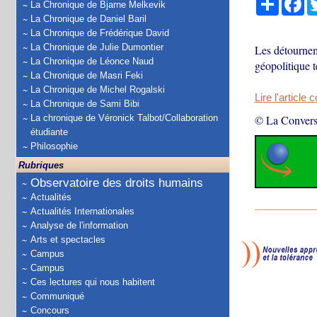
La Chronique de Bjarne Melkevik
La Chronique de Daniel Baril
La Chronique de Frédérique David
La Chronique de Julie Dumontier
Les détournem
La Chronique de Léonce Naud
géopolitique t
La Chronique de Masri Feki
La Chronique de Michel Rogalski
Lire l'article 
La Chronique de Sami Bibi
La chronique de Véronick Talbot/Collaboration
© La Convers
étudiante
Philosophie
Rubriques
Observatoire des droits humains
Actualités
Actualités Internationales
Analyse de l'information
Arts et spectacles
Campus
Campus
Ces lectures qui nous habitent
Communiqué
Concours