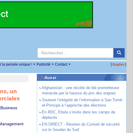
•
•
•
z la pensée unique !
Publicité
Contact
[
]
English
Aussi
~
Afghanistan : une récolte de blé prometteuse
ns, un
menacée par la hausse du prix des engrais
erciales
~
Soutenir l’intégrité de l’information à Sao Tomé-
et-Principe à l’approche des élections
 Business
~
En RDC, Ebola s’invite dans les camps de
déplacés
f Management
~
EN DIRECT - Réunion du Conseil de sécurité
sur le Soudan du Sud