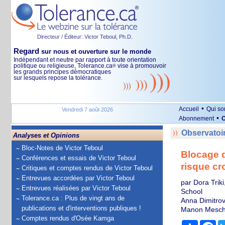
Directeur / Éditeur: Victor Teboul, Ph.D.
Regard
sur nous et ouverture sur le monde
Indépendant et neutre par rapport à toute orientation
politique ou religieuse, Tolerance.ca
vise à promouvoir
®
les grands principes démocratiques
sur lesquels repose la tolérance.
•
Accueil
Qui s
Vendredi 7 août 2026
•
Abonnement
O
Observatoi
Analyses et Opinions
Bloc-Notes de Victor Teboul
Blocage d
Conférences et essais de Victor Teboul
risque cr
Critiques et comptes rendus de Victor Teboul
Entrevues accordées par Victor Teboul
par Dora Trik
Entrevues réalisées par Victor Teboul
School
Tolerance.ca : Plus de vingt ans de
Anna Dimitro
publications et d'interventions publiques !
Manon Meschi
Comptes rendus d'Osée Kamga
Partage
Fa