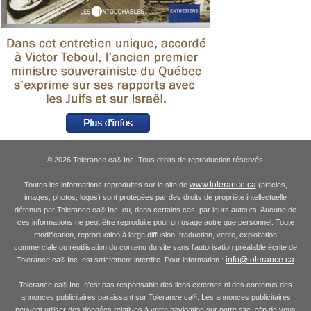
© 2026 Tolerance.ca
Inc. Tous droits de reproduction réservés.
®
www.tolerance.ca
Toutes les informations reproduites sur le site de
(articles,
images, photos, logos) sont protégées par des droits de propriété intellectuelle
détenus par Tolerance.ca
Inc. ou, dans certains cas, par leurs auteurs. Aucune de
®
ces informations ne peut être reproduite pour un usage autre que personnel. Toute
modification, reproduction à large diffusion, traduction, vente, exploitation
commerciale ou réutilisation du contenu du site sans l'autorisation préalable écrite de
info@tolerance.ca
Tolerance.ca
Inc. est strictement interdite. Pour information :
®
Tolerance.ca
Inc. n'est pas responsable des liens externes ni des contenus des
®
annonces publicitaires paraissant sur Tolerance.ca
. Les annonces publicitaires
®
peuvent utiliser des données relatives à votre navigation sur notre site, afin de vous