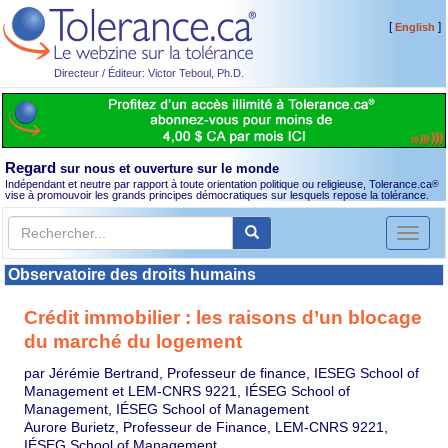
[
]
English
Directeur / Éditeur: Victor Teboul, Ph.D.
Regard
sur nous et ouverture sur le monde
Indépendant et neutre par rapport à toute orientation politique ou religieuse, Tolerance.ca
®
vise à promouvoir les grands principes démocratiques sur lesquels repose la tolérance.
Toggl
naviga
Observatoire des droits humains
Crédit immobilier : les raisons d’un blocage
du marché du logement
par Jérémie Bertrand, Professeur de finance, IESEG School of
Management et LEM-CNRS 9221, IÉSEG School of
Management, IÉSEG School of Management
Aurore Burietz, Professeur de Finance, LEM-CNRS 9221,
IÉSEG School of Management