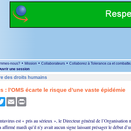
•
•
•
ommes-nous?
Mission
Collaborateurs
Collaborez à Tolerance.ca et combatte
uvrir une session
re des droits humains
s : l’OMS écarte le risque d’une vaste épidémie
r
cebook
Twitter
Email
Print
tavirus est « pris au sérieux », le Directeur général de l’Organisation 
affirmé mardi qu’il n’y avait aucun signe laissant présager le début d’