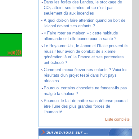
~
Dans les forêts des Landes, le stockage de
CO₂ atteint ses limites, et ce n’est pas
seulement dû aux incendies
~
À quoi doit-on faire attention quand on boit de
l'alcool devant ses enfants ?
~
« Faire roter sa maison » : cette habitude
allemande est-elle bonne pour la santé ?
~
Le Royaume-Uni, le Japon et l’Italie peuvent-ils
réussir leur avion de combat de sixième
génération là où la France et ses partenaires
ont échoué ?
~
Comment mieux élever ses enfants ? Voici les
résultats d'un projet testé dans huit pays
africains
~
Pourquoi certains chocolats ne fondent-ils pas
malgré la chaleur ?
~
Pourquoi le fait de naître sans défense pourrait
être l’une des plus grandes forces de
l’humanité
Liste complète
Suivez-nous sur ...