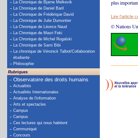
plus important
La Chronique de Bjarne Melkevik
La Chronique de Daniel Baril
La Chronique de Frédérique David
Lire l'article 
La Chronique de Julie Dumontier
© Nations Un
La Chronique de Léonce Naud
La Chronique de Masri Feki
La Chronique de Michel Rogalski
La Chronique de Sami Bibi
La chronique de Véronick Talbot/Collaboration
étudiante
Philosophie
Rubriques
Observatoire des droits humains
Actualités
Actualités Internationales
Analyse de l'information
Arts et spectacles
Campus
Campus
Ces lectures qui nous habitent
Communiqué
Concours