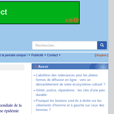
•
•
•
z la pensée unique !
Publicité
Contact
[
]
English
Aussi
~
L’abolition des redevances pour les plates-
formes de diffusion en ligne : vers un
démantèlement de notre écosystème culturel ?
~
Vérité, justice, réparations : les clés d’une paix
durable
~
Pourquoi les boutons sont-ils à droite sur les
mondiale de la
vêtements d’homme et à gauche sur ceux des
une épidémie
femmes ?