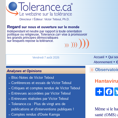
Directeur / Éditeur: Victor Teboul, Ph.D.
Regard
sur nous et ouverture sur le monde
Indépendant et neutre par rapport à toute orientation
politique ou religieuse, Tolerance.ca
vise à promouvoir
®
les grands principes démocratiques
sur lesquels repose la tolérance.
•
Accueil
Qui s
Vendredi 7 août 2026
•
Abonnement
O
Observatoi
Analyses et Opinions
Bloc-Notes de Victor Teboul
Hantaviru
Conférences et essais de Victor Teboul
Critiques et comptes rendus de Victor Teboul
Partage
Fa
Entrevues accordées par Victor Teboul
Entrevues réalisées par Victor Teboul
Tolerance.ca : Plus de vingt ans de
Même si le han
publications et d'interventions publiques !
santé (OMS) a 
Comptes rendus d'Osée Kamga