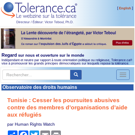
[
]
English
Directeur / Éditeur: Victor Teboul, Ph.D.
Regard
sur nous et ouverture sur le monde
Indépendant et neutre par rapport à toute orientation politique ou religieuse, Tolerance.ca
®
vise à promouvoir les grands principes démocratiques sur lesquels repose la tolérance.
Toggl
naviga
Observatoire des droits humains
Tunisie : Cesser les poursuites abusives
contre des membres d’organisations d’aide
aux réfugiés
par Human Rights Watch
Partager
Facebook
Twitter
Email
Print