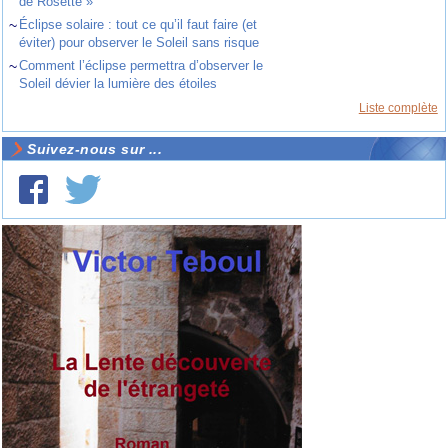
de Rosette »
~
Éclipse solaire : tout ce qu’il faut faire (et
éviter) pour observer le Soleil sans risque
~
Comment l’éclipse permettra d’observer le
Soleil dévier la lumière des étoiles
Liste complète
Suivez-nous sur ...