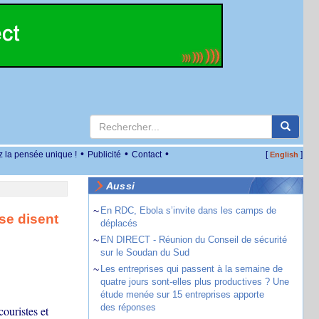
•
•
•
z la pensée unique !
Publicité
Contact
[
]
English
Aussi
~
En RDC, Ebola s’invite dans les camps de
 se disent
déplacés
~
EN DIRECT - Réunion du Conseil de sécurité
sur le Soudan du Sud
~
Les entreprises qui passent à la semaine de
quatre jours sont-elles plus productives ? Une
étude menée sur 15 entreprises apporte
des réponses
ouristes et