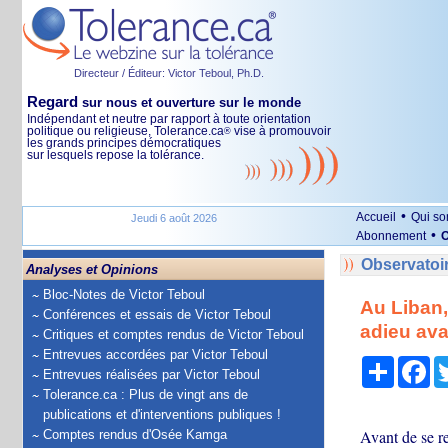
Directeur / Éditeur: Victor Teboul, Ph.D.
Regard
sur nous et ouverture sur le monde
Indépendant et neutre par rapport à toute orientation
politique ou religieuse, Tolerance.ca
vise à promouvoir
®
les grands principes démocratiques
sur lesquels repose la tolérance.
•
Accueil
Qui s
Jeudi 6 août 2026
•
Abonnement
O
Observatoi
Analyses et Opinions
Bloc-Notes de Victor Teboul
Au Liban, 
Conférences et essais de Victor Teboul
adieu av
Critiques et comptes rendus de Victor Teboul
Entrevues accordées par Victor Teboul
Partage
Fa
Entrevues réalisées par Victor Teboul
Tolerance.ca : Plus de vingt ans de
publications et d'interventions publiques !
Avant de se re
Comptes rendus d'Osée Kamga