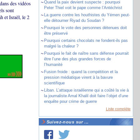
~
Quand la paix devient suspecte : pourquoi
 dans des vidéos
Peter Thiel voit le pape comme l’Antéchrist
els sont
~
La guerre contre les houthistes du Yémen peut-
 et Israël, le 2
elle détourner Riyad du Soudan ?
~
Pourquoi le vote des personnes détenues doit
être préservé
~
Pourquoi certains chocolats ne fondent-ils pas
malgré la chaleur ?
~
Pourquoi le fait de naître sans défense pourrait
être l’une des plus grandes forces de
l’humanité
~
Fusion froide : quand la compétition et la
pression médiatique virent à la bavure
scientifique
~
Liban. L’attaque israélienne qui a coûté la vie à
la journaliste Amal Khalil doit faire l’objet d’une
enquête pour crime de guerre
Liste complète
Suivez-nous sur ...