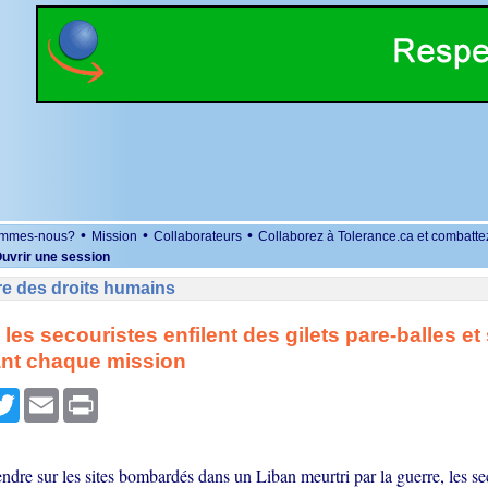
•
•
•
ommes-nous?
Mission
Collaborateurs
Collaborez à Tolerance.ca et combatte
uvrir une session
re des droits humains
les secouristes enfilent des gilets pare-balles et
ant chaque mission
r
cebook
Twitter
Email
Print
ndre sur les sites bombardés dans un Liban meurtri par la guerre, les sec