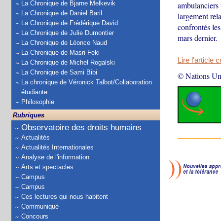
La Chronique de Bjarne Melkevik
ambulanciers 
La Chronique de Daniel Baril
largement rela
La Chronique de Frédérique David
confrontés les
La Chronique de Julie Dumontier
mars dernier.
La Chronique de Léonce Naud
La Chronique de Masri Feki
Lire l'article 
La Chronique de Michel Rogalski
La Chronique de Sami Bibi
© Nations Un
La chronique de Véronick Talbot/Collaboration
étudiante
Philosophie
Rubriques
Observatoire des droits humains
Actualités
Actualités Internationales
Analyse de l'information
Arts et spectacles
Campus
Campus
Ces lectures qui nous habitent
Communiqué
Concours