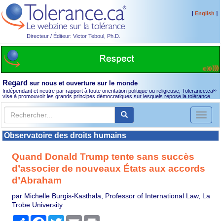
[
]
English
Directeur / Éditeur: Victor Teboul, Ph.D.
Regard
sur nous et ouverture sur le monde
Indépendant et neutre par rapport à toute orientation politique ou religieuse, Tolerance.ca
®
vise à promouvoir les grands principes démocratiques sur lesquels repose la tolérance.
Toggl
naviga
Observatoire des droits humains
Quand Donald Trump tente sans succès
d’associer de nouveaux États aux accords
d’Abraham
par Michelle Burgis-Kasthala, Professor of International Law, La
Trobe University
Partager
Facebook
Twitter
Email
Print