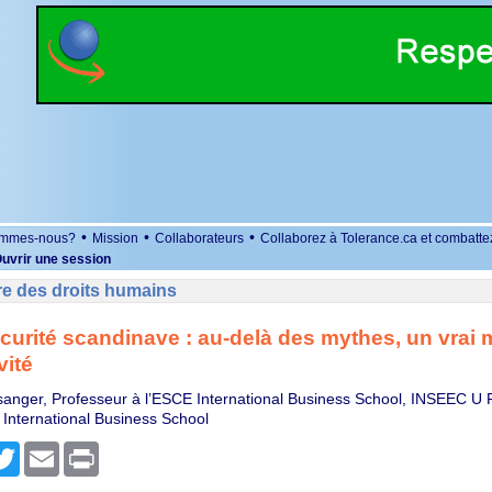
•
•
•
ommes-nous?
Mission
Collaborateurs
Collaborez à Tolerance.ca et combatte
uvrir une session
re des droits humains
écurité scandinave : au-delà des mythes, un vrai
vité
anger, Professeur à l’ESCE International Business School, INSEEC U
International Business School
r
cebook
Twitter
Email
Print