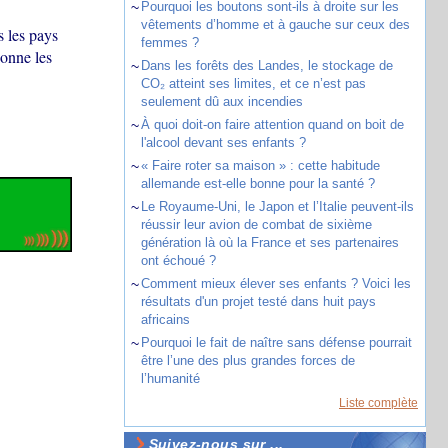
~
Pourquoi les boutons sont-ils à droite sur les
vêtements d’homme et à gauche sur ceux des
s les pays
femmes ?
donne les
~
Dans les forêts des Landes, le stockage de
CO₂ atteint ses limites, et ce n’est pas
seulement dû aux incendies
~
À quoi doit-on faire attention quand on boit de
l'alcool devant ses enfants ?
~
« Faire roter sa maison » : cette habitude
allemande est-elle bonne pour la santé ?
~
Le Royaume-Uni, le Japon et l’Italie peuvent-ils
réussir leur avion de combat de sixième
génération là où la France et ses partenaires
ont échoué ?
~
Comment mieux élever ses enfants ? Voici les
résultats d'un projet testé dans huit pays
africains
~
Pourquoi le fait de naître sans défense pourrait
être l’une des plus grandes forces de
l’humanité
Liste complète
Suivez-nous sur ...