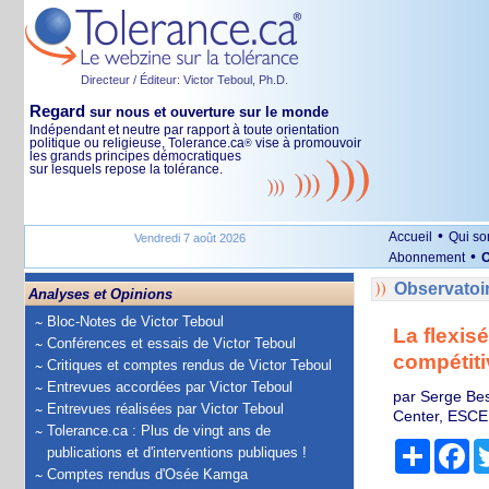
Directeur / Éditeur: Victor Teboul, Ph.D.
Regard
sur nous et ouverture sur le monde
Indépendant et neutre par rapport à toute orientation
politique ou religieuse, Tolerance.ca
vise à promouvoir
®
les grands principes démocratiques
sur lesquels repose la tolérance.
•
Accueil
Qui s
Vendredi 7 août 2026
•
Abonnement
O
Observatoi
Analyses et Opinions
Bloc-Notes de Victor Teboul
La flexis
Conférences et essais de Victor Teboul
compétiti
Critiques et comptes rendus de Victor Teboul
Entrevues accordées par Victor Teboul
par Serge Bes
Entrevues réalisées par Victor Teboul
Center, ESCE 
Tolerance.ca : Plus de vingt ans de
Partage
Fa
publications et d'interventions publiques !
Comptes rendus d'Osée Kamga