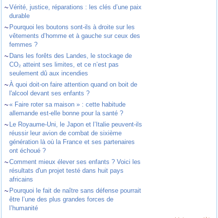
~
Vérité, justice, réparations : les clés d’une paix
durable
~
Pourquoi les boutons sont-ils à droite sur les
vêtements d’homme et à gauche sur ceux des
femmes ?
~
Dans les forêts des Landes, le stockage de
CO₂ atteint ses limites, et ce n’est pas
seulement dû aux incendies
~
À quoi doit-on faire attention quand on boit de
l'alcool devant ses enfants ?
~
« Faire roter sa maison » : cette habitude
allemande est-elle bonne pour la santé ?
~
Le Royaume-Uni, le Japon et l’Italie peuvent-ils
réussir leur avion de combat de sixième
génération là où la France et ses partenaires
ont échoué ?
~
Comment mieux élever ses enfants ? Voici les
résultats d'un projet testé dans huit pays
africains
~
Pourquoi le fait de naître sans défense pourrait
être l’une des plus grandes forces de
l’humanité