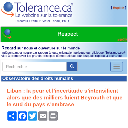
[
]
English
Directeur / Éditeur: Victor Teboul, Ph.D.
Regard
sur nous et ouverture sur le monde
Indépendant et neutre par rapport à toute orientation politique ou religieuse, Tolerance.ca
®
vise à promouvoir les grands principes démocratiques sur lesquels repose la tolérance.
Toggl
naviga
Observatoire des droits humains
Liban : la peur et l’incertitude s’intensifient
alors que des milliers fuient Beyrouth et que
le sud du pays s’embrase
Partager
Facebook
Twitter
Email
Print