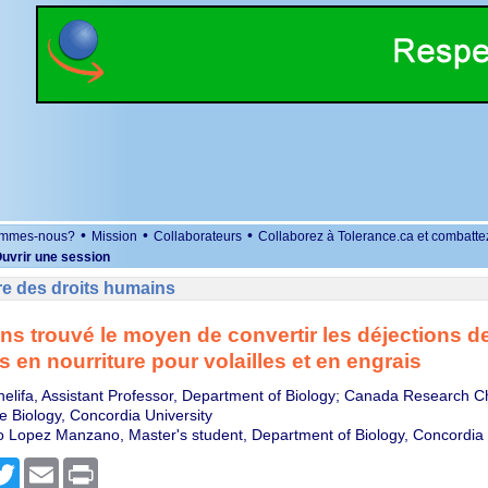
•
•
•
ommes-nous?
Mission
Collaborateurs
Collaborez à Tolerance.ca et combatte
uvrir une session
re des droits humains
s trouvé le moyen de convertir les déjections d
 en nourriture pour volailles et en engrais
elifa, Assistant Professor, Department of Biology; Canada Research Cha
 Biology, Concordia University
o Lopez Manzano, Master's student, Department of Biology, Concordia 
r
cebook
Twitter
Email
Print