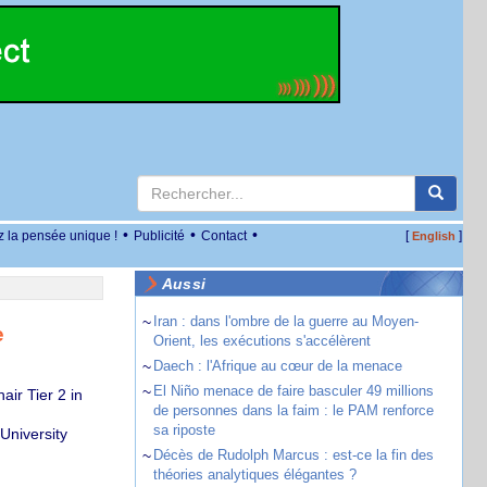
•
•
•
z la pensée unique !
Publicité
Contact
[
]
English
Aussi
~
Iran : dans l'ombre de la guerre au Moyen-
e
Orient, les exécutions s'accélèrent
~
Daech : l'Afrique au cœur de la menace
~
El Niño menace de faire basculer 49 millions
ir Tier 2 in
de personnes dans la faim : le PAM renforce
sa riposte
University
~
Décès de Rudolph Marcus : est-ce la fin des
théories analytiques élégantes ?