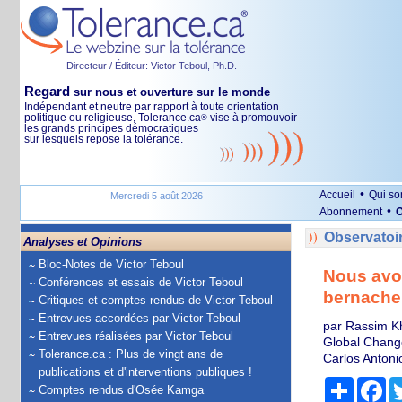
Directeur / Éditeur: Victor Teboul, Ph.D.
Regard
sur nous et ouverture sur le monde
Indépendant et neutre par rapport à toute orientation
politique ou religieuse, Tolerance.ca
vise à promouvoir
®
les grands principes démocratiques
sur lesquels repose la tolérance.
•
Accueil
Qui s
Mercredi 5 août 2026
•
Abonnement
O
Observatoi
Analyses et Opinions
Bloc-Notes de Victor Teboul
Nous avon
Conférences et essais de Victor Teboul
bernaches
Critiques et comptes rendus de Victor Teboul
Entrevues accordées par Victor Teboul
par Rassim Kh
Entrevues réalisées par Victor Teboul
Global Change
Tolerance.ca : Plus de vingt ans de
Carlos Antoni
publications et d'interventions publiques !
Partage
Fa
Comptes rendus d'Osée Kamga