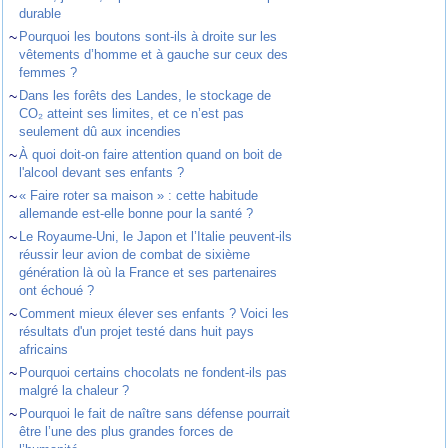
durable
~
Pourquoi les boutons sont-ils à droite sur les
vêtements d’homme et à gauche sur ceux des
femmes ?
~
Dans les forêts des Landes, le stockage de
CO₂ atteint ses limites, et ce n’est pas
seulement dû aux incendies
~
À quoi doit-on faire attention quand on boit de
l'alcool devant ses enfants ?
~
« Faire roter sa maison » : cette habitude
allemande est-elle bonne pour la santé ?
~
Le Royaume-Uni, le Japon et l’Italie peuvent-ils
réussir leur avion de combat de sixième
génération là où la France et ses partenaires
ont échoué ?
~
Comment mieux élever ses enfants ? Voici les
résultats d'un projet testé dans huit pays
africains
~
Pourquoi certains chocolats ne fondent-ils pas
malgré la chaleur ?
~
Pourquoi le fait de naître sans défense pourrait
être l’une des plus grandes forces de