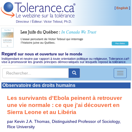
[
]
English
Directeur / Éditeur: Victor Teboul, Ph.D.
Regard
sur nous et ouverture sur le monde
Indépendant et neutre par rapport à toute orientation politique ou religieuse, Tolerance.ca
®
vise à promouvoir les grands principes démocratiques sur lesquels repose la tolérance.
Toggl
naviga
Observatoire des droits humains
Les survivants d'Ebola peinent à retrouver
une vie normale : ce que j'ai découvert en
Sierra Leone et au Libéria
par Kevin J.A. Thomas, Distinguished Professor of Sociology,
Rice University