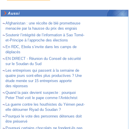
Aussi
~
Afghanistan : une récolte de blé prometteuse
menacée par la hausse du prix des engrais
~
Soutenir l’intégrité de l’information à Sao Tomé-
et-Principe à l’approche des élections
~
En RDC, Ebola s’invite dans les camps de
déplacés
~
EN DIRECT - Réunion du Conseil de sécurité
sur le Soudan du Sud
~
Les entreprises qui passent à la semaine de
quatre jours sont-elles plus productives ? Une
étude menée sur 15 entreprises apporte
des réponses
~
Quand la paix devient suspecte : pourquoi
Peter Thiel voit le pape comme l’Antéchrist
~
La guerre contre les houthistes du Yémen peut-
elle détourner Riyad du Soudan ?
~
Pourquoi le vote des personnes détenues doit
être préservé
~
Pourquoi certains chocolats ne fondent-ils pas