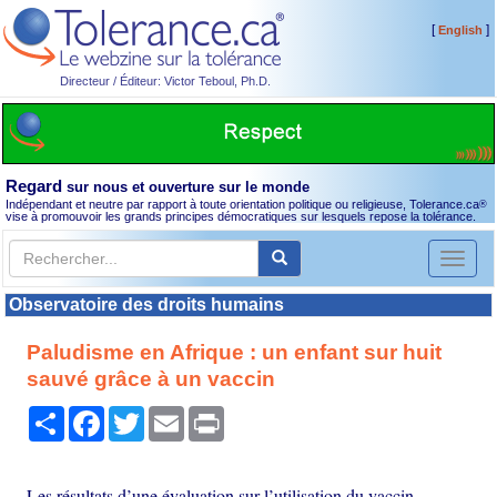
[
]
English
Directeur / Éditeur: Victor Teboul, Ph.D.
Regard
sur nous et ouverture sur le monde
Indépendant et neutre par rapport à toute orientation politique ou religieuse, Tolerance.ca
®
vise à promouvoir les grands principes démocratiques sur lesquels repose la tolérance.
Toggl
naviga
Observatoire des droits humains
Paludisme en Afrique : un enfant sur huit
sauvé grâce à un vaccin
Partager
Facebook
Twitter
Email
Print
Les résultats d’une évaluation sur l’utilisation du vaccin