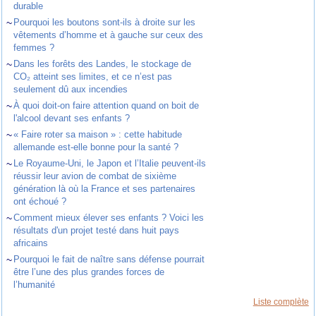
durable
~
Pourquoi les boutons sont-ils à droite sur les
vêtements d’homme et à gauche sur ceux des
femmes ?
~
Dans les forêts des Landes, le stockage de
CO₂ atteint ses limites, et ce n’est pas
seulement dû aux incendies
~
À quoi doit-on faire attention quand on boit de
l'alcool devant ses enfants ?
~
« Faire roter sa maison » : cette habitude
allemande est-elle bonne pour la santé ?
~
Le Royaume-Uni, le Japon et l’Italie peuvent-ils
réussir leur avion de combat de sixième
génération là où la France et ses partenaires
ont échoué ?
~
Comment mieux élever ses enfants ? Voici les
résultats d'un projet testé dans huit pays
africains
~
Pourquoi le fait de naître sans défense pourrait
être l’une des plus grandes forces de
l’humanité
Liste complète