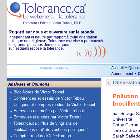
Directeur / Éditeur: Victor Teboul, Ph.D.
Regard
sur nous et ouverture sur le monde
Indépendant et neutre par rapport à toute orientation
politique ou religieuse, Tolerance.ca
vise à promouvoir
®
les grands principes démocratiques
sur lesquels repose la tolérance.
•
Accueil
Qui s
Vendredi 7 août 2026
•
Abonnement
O
Observatoi
Analyses et Opinions
Bloc-Notes de Victor Teboul
Pollution
Conférences et essais de Victor Teboul
brouillent
Critiques et comptes rendus de Victor Teboul
Entrevues accordées par Victor Teboul
par Selviga S
Entrevues réalisées par Victor Teboul
Université
Tolerance.ca : Plus de vingt ans de
Cathy Clerbau
publications et d'interventions publiques !
libre de Bruxe
Comptes rendus d'Osée Kamga
Sarah Safied