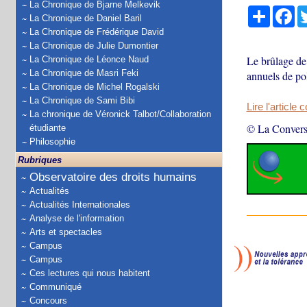
La Chronique de Bjarne Melkevik
Partage
Fa
La Chronique de Daniel Baril
La Chronique de Frédérique David
La Chronique de Julie Dumontier
Le brûlage de 
La Chronique de Léonce Naud
La Chronique de Masri Feki
annuels de po
La Chronique de Michel Rogalski
La Chronique de Sami Bibi
Lire l'article 
La chronique de Véronick Talbot/Collaboration
© La Convers
étudiante
Philosophie
Rubriques
Observatoire des droits humains
Actualités
Actualités Internationales
Analyse de l'information
Arts et spectacles
Campus
Campus
Ces lectures qui nous habitent
Communiqué
Concours