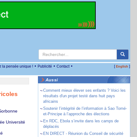
•
•
•
z la pensée unique !
Publicité
Contact
[
]
English
Aussi
~
Comment mieux élever ses enfants ? Voici les
ricoles
résultats d'un projet testé dans huit pays
africains
~
Soutenir l’intégrité de l’information à Sao Tomé-
 Sorbonne
et-Principe à l’approche des élections
~
En RDC, Ebola s’invite dans les camps de
ée Université
déplacés
té
~
EN DIRECT - Réunion du Conseil de sécurité