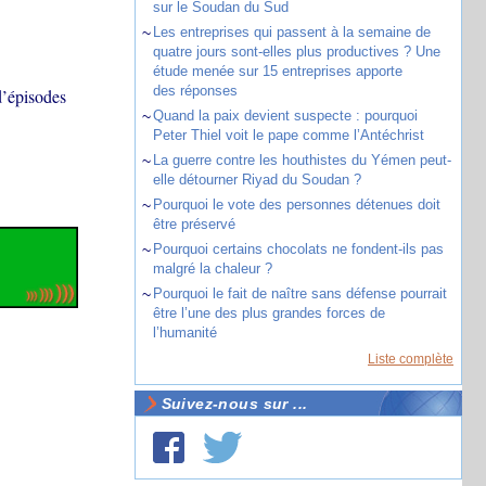
sur le Soudan du Sud
~
Les entreprises qui passent à la semaine de
quatre jours sont-elles plus productives ? Une
étude menée sur 15 entreprises apporte
des réponses
d’épisodes
~
Quand la paix devient suspecte : pourquoi
Peter Thiel voit le pape comme l’Antéchrist
~
La guerre contre les houthistes du Yémen peut-
elle détourner Riyad du Soudan ?
~
Pourquoi le vote des personnes détenues doit
être préservé
~
Pourquoi certains chocolats ne fondent-ils pas
malgré la chaleur ?
~
Pourquoi le fait de naître sans défense pourrait
être l’une des plus grandes forces de
l’humanité
Liste complète
Suivez-nous sur ...