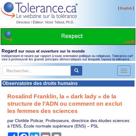
[
]
English
Directeur / Éditeur: Victor Teboul, Ph.D.
Regard
sur nous et ouverture sur le monde
Indépendant et neutre par rapport à toute orientation politique ou religieuse, Tolerance.ca
®
vise à promouvoir les grands principes démocratiques sur lesquels repose la tolérance.
Toggl
naviga
Observatoire des droits humains
Rosalind Franklin, la « dark lady » de la
structure de l’ADN ou comment on exclut
les femmes des sciences
par Clotilde Policar, Professeure, directrice des études sciences
à l'ENS, École normale supérieure (ENS) – PSL
Partager
Facebook
Twitter
Email
Print