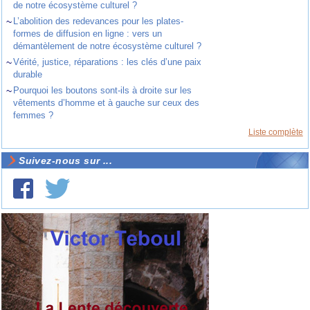
de notre écosystème culturel ?
~
L’abolition des redevances pour les plates-
formes de diffusion en ligne : vers un
démantèlement de notre écosystème culturel ?
~
Vérité, justice, réparations : les clés d’une paix
durable
~
Pourquoi les boutons sont-ils à droite sur les
vêtements d’homme et à gauche sur ceux des
femmes ?
Liste complète
Suivez-nous sur ...