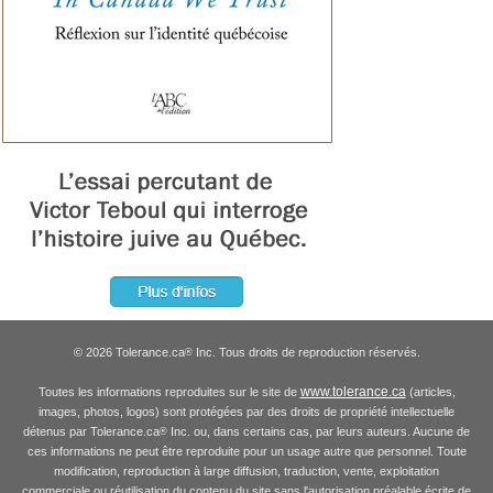
© 2026 Tolerance.ca
Inc. Tous droits de reproduction réservés.
®
www.tolerance.ca
Toutes les informations reproduites sur le site de
(articles,
images, photos, logos) sont protégées par des droits de propriété intellectuelle
détenus par Tolerance.ca
Inc. ou, dans certains cas, par leurs auteurs. Aucune de
®
ces informations ne peut être reproduite pour un usage autre que personnel. Toute
modification, reproduction à large diffusion, traduction, vente, exploitation
commerciale ou réutilisation du contenu du site sans l'autorisation préalable écrite de