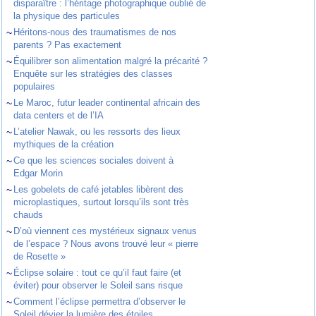
disparaître : l’héritage photographique oublié de
la physique des particules
~
Héritons-nous des traumatismes de nos
parents ? Pas exactement
~
Équilibrer son alimentation malgré la précarité ?
Enquête sur les stratégies des classes
populaires
~
Le Maroc, futur leader continental africain des
data centers et de l’IA
~
L’atelier Nawak, ou les ressorts des lieux
mythiques de la création
~
Ce que les sciences sociales doivent à
Edgar Morin
~
Les gobelets de café jetables libèrent des
microplastiques, surtout lorsqu’ils sont très
chauds
~
D’où viennent ces mystérieux signaux venus
de l’espace ? Nous avons trouvé leur « pierre
de Rosette »
~
Éclipse solaire : tout ce qu’il faut faire (et
éviter) pour observer le Soleil sans risque
~
Comment l’éclipse permettra d’observer le
Soleil dévier la lumière des étoiles