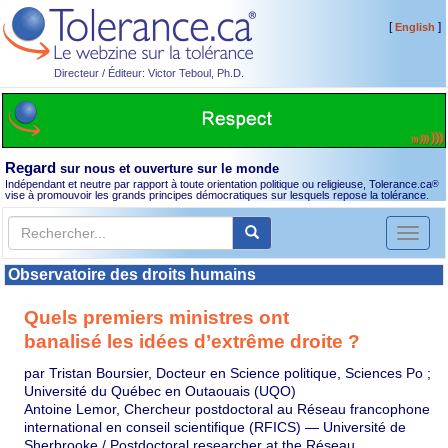
[
]
English
Directeur / Éditeur: Victor Teboul, Ph.D.
Regard
sur nous et ouverture sur le monde
Indépendant et neutre par rapport à toute orientation politique ou religieuse, Tolerance.ca
®
vise à promouvoir les grands principes démocratiques sur lesquels repose la tolérance.
Toggl
naviga
Observatoire des droits humains
Quels premiers ministres ont
banalisé les idées d’extrême droite ?
par Tristan Boursier, Docteur en Science politique, Sciences Po ;
Université du Québec en Outaouais (UQO)
Antoine Lemor, Chercheur postdoctoral au Réseau francophone
international en conseil scientifique (RFICS) — Université de
Sherbrooke / Postdoctoral researcher at the Réseau