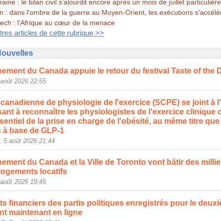
aine : le bilan civil s’alourdit encore après un mois de juillet particuliè
an : dans l'ombre de la guerre au Moyen-Orient, les exécutions s'accélè
ech : l'Afrique au cœur de la menace
tres articles de cette rubrique >>
Nouvelles
ement du Canada appuie le retour du festival Taste of the 
oût 2026 22:55
canadienne de physiologie de l'exercice (SCPE) se joint à l
sant à reconnaître les physiologistes de l'exercice cliniqu
entiel de la prise en charge de l'obésité, au même titre que
s à base de GLP-1
5 août 2026 21:44
ment du Canada et la Ville de Toronto vont bâtir des millie
ogements locatifs
oût 2026 19:45
s financiers des partis politiques enregistrés pour le deux
nt maintenant en ligne