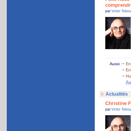
comprendre
par
Victor Tebou
Aussi :
En
En
Hu
Au
Actualités
Christine 
par
Victor Tebou