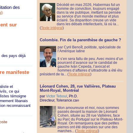
Décédé en mas 2026, Habermas fut un
itation des
homme de conviction, toujours engagé
l
dans la vie publique, mettant sa pensée
)
au service d'un monde meilleur et plus
éclairé. Sa disparition creuse un vide
ment sur
dans les débats intellectuels, là où la...
(
Texte intégral
)
Colombie. Fin de la parenthèse de gauche ?
par Cyril Benoît, politiste, spécialiste de
l’Amérique latine
s des pays déjà
Il s’en sera fallu de peu. Avec moins d’un
pourcent d’avance sur le candidat de
gauche Iván Cepeda, l’avocat et
hommes d’affaires d’ultradroite a été élu
rre manifeste
président de la...
(
Texte intégral
)
Léonard Cohen, 28, rue Vallières, Plateau
liste et
Mont-Royal, Montréal
vils, ce qui
alistes témoigne
par
Victor Teboul
, Ph.D.
Directeur, Tolerance.ca
rnement libanais
®
tion reconnaissant
Mon amoureuse et moi, nous sommes
passés devant la maison de Léonard
Cohen, située au 28 rue Vallières, face
au Parc du Portugal sur le Plateau-Mont-
oste
Royal. On remarquera que des petites
pierres ont été déposées sur une des
marches...
(
Texte intégral
)