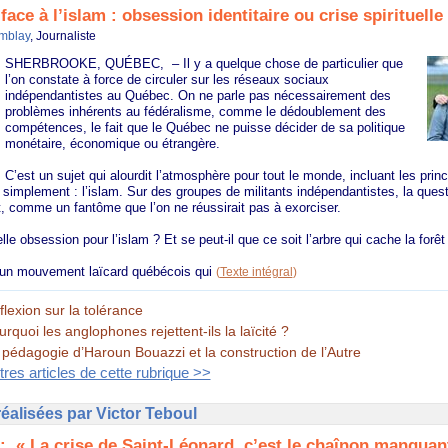
ace à l’islam : obsession identitaire ou crise spirituelle
mblay
, Journaliste
SHERBROOKE, QUÉBEC, – Il y a quelque chose de particulier que
l’on constate à force de circuler sur les réseaux sociaux
indépendantistes au Québec. On ne parle pas nécessairement des
problèmes inhérents au fédéralisme, comme le dédoublement des
compétences, le fait que le Québec ne puisse décider de sa politique
monétaire, économique ou étrangère.
C’est un sujet qui alourdit l’atmosphère pour tout le monde, incluant les prin
mplement : l’islam. Sur des groupes de militants indépendantistes, la questi
, comme un fantôme que l’on ne réussirait pas à exorciser.
lle obsession pour l’islam ? Et se peut-il que ce soit l’arbre qui cache la forêt
 un mouvement laïcard québécois qui
(
Texte intégral
)
flexion sur la tolérance
rquoi les anglophones rejettent-ils la laïcité ?
 pédagogie d’Haroun Bouazzi et la construction de l’Autre
tres articles de cette rubrique >>
éalisées par Victor Teboul
: .« La crise de Saint-Léonard, c’est le chaînon manquan