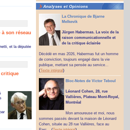
Analyses et Opinions
La Chronique de Bjarne
Melkevik
e à son réseau
Jürgen Habermas. La voix de la
raison communicationnelle et
de la critique éclairée
etti, et la députée
Décédé en mas 2026, Habermas fut un homme
de conviction, toujours engagé dans la vie
publique, mettant sa pensée au service...
(
)
Texte intégral
critique
Bloc-Notes de Victor Teboul
Léonard Cohen, 28, rue
é
Vallières, Plateau Mont-Royal,
s
Montréal
par
Mon amoureuse et moi, nous
sommes passés devant la maison de Léonard
Cohen, située au 28 rue Vallières, face au
(
)
Parc...
Texte intégral