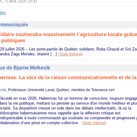
, 5 août 2026 19:41
ités
Communiqués
idaire soutiendra massivement l’agriculture locale grâc
s publiques
29 juillet 2026 – Les porte-parole de Québec solidaire, Ruba Ghazal et Sol Zan
jandra Zaga Mendez, étaient […]
(
Texte intégral
)
ue de Bjarne Melkevik
ermas. La voix de la raison communicationnelle et de la 
evik
, Professeur, Université Laval, Québec, membre de Tolerance.ca
®
Décédé en mas 2026, Habermas fut un homme de conviction, toujours engag
dans la vie publique, mettant sa pensée au service d'un monde meilleur et plu
éclairé. Sa disparition creuse un vide dans les débats intellectuels, là où la
philosophie habermasienne nous rappelle que la réflexion critique est
indispensable à toute communauté qui souhaite se comprendre et progresser 
l'élaboration d’une prise en compte collective.
(
Texte intégral
)