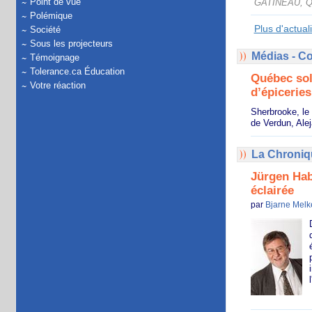
Point de vue
GATINEAU, QC
Polémique
Plus d'actual
Société
Sous les projecteurs
Médias - 
Témoignage
Tolerance.ca Éducation
Québec sol
Votre réaction
d’épicerie
Sherbrooke, le 
de Verdun, Ale
La Chroniq
Jürgen Hab
éclairée
par
Bjarne Melk