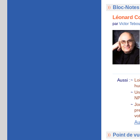
Bloc-Notes 
Léonard Co
par
Victor Tebou
Aussi :
Loi
hu
Un
N
Jo
pr
vo
Au
Point de vu