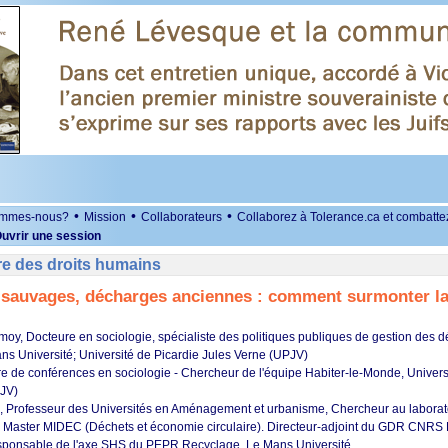
•
•
•
ommes-nous?
Mission
Collaborateurs
Collaborez à Tolerance.ca et combatte
uvrir une session
re des droits humains
sauvages, décharges anciennes : comment surmonter la 
moy, Docteure en sociologie, spécialiste des politiques publiques de gestion des
ans Université; Université de Picardie Jules Verne (UPJV)
re de conférences en sociologie - Chercheur de l'équipe Habiter-le-Monde, Univers
JV)
, Professeur des Universités en Aménagement et urbanisme, Chercheur au labor
Master MIDEC (Déchets et économie circulaire). Directeur-adjoint du GDR CNRS 
sponsable de l'axe SHS du PEPR Recyclage, Le Mans Université