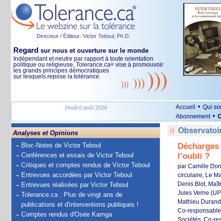
Directeur / Éditeur: Victor Teboul, Ph.D.
Regard
sur nous et ouverture sur le monde
Indépendant et neutre par rapport à toute orientation
politique ou religieuse, Tolerance.ca
vise à promouvoir
®
les grands principes démocratiques
sur lesquels repose la tolérance.
•
Accueil
Qui s
Jeudi 6 août 2026
•
Abonnement
O
Observatoi
Analyses et Opinions
Décharges 
Bloc-Notes de Victor Teboul
l’oubli ?
Conférences et essais de Victor Teboul
Critiques et comptes rendus de Victor Teboul
par Camille Dor
Entrevues accordées par Victor Teboul
circulaire, Le M
Denis Blot, Maît
Entrevues réalisées par Victor Teboul
Jules Verne (UP
Tolerance.ca : Plus de vingt ans de
Mathieu Durand
publications et d'interventions publiques !
Co-responsable 
Comptes rendus d'Osée Kamga
Sociétés. Co-re