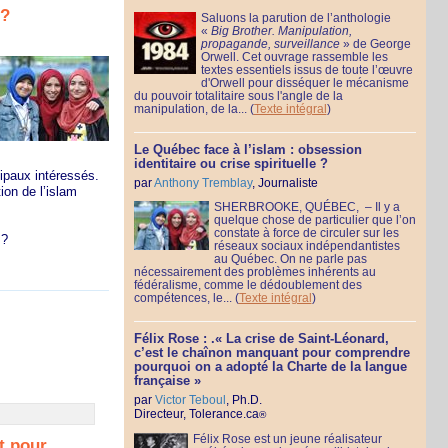
 ?
Saluons la parution de l’anthologie
«
Big Brother. Manipulation,
propagande, surveillance
» de George
Orwell. Cet ouvrage rassemble les
textes essentiels issus de toute l’œuvre
d'Orwell pour disséquer le mécanisme
du pouvoir totalitaire sous l'angle de la
manipulation, de la...
(
Texte intégral
)
Le Québec face à l’islam : obsession
identitaire ou crise spirituelle ?
cipaux intéressés.
par
Anthony Tremblay
, Journaliste
on de l’islam
SHERBROOKE, QUÉBEC, – Il y a
quelque chose de particulier que l’on
constate à force de circuler sur les
 ?
réseaux sociaux indépendantistes
au Québec. On ne parle pas
nécessairement des problèmes inhérents au
fédéralisme, comme le dédoublement des
compétences, le...
(
Texte intégral
)
Félix Rose : .« La crise de Saint-Léonard,
c’est le chaînon manquant pour comprendre
pourquoi on a adopté la Charte de la langue
française »
par
Victor Teboul
, Ph.D.
Directeur, Tolerance.ca
®
Félix Rose est un jeune réalisateur
t pour