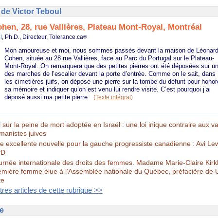
de Victor Teboul
hen, 28, rue Vallières, Plateau Mont-Royal, Montréal
l
, Ph.D., Directeur, Tolerance.ca
®
Mon amoureuse et moi, nous sommes passés devant la maison de Léonar
Cohen, située au 28 rue Vallières, face au Parc du Portugal sur le Plateau-
Mont-Royal. On remarquera que des petites pierres ont été déposées sur u
des marches de l’escalier devant la porte d’entrée. Comme on le sait, dans
les cimetières juifs, on dépose une pierre sur la tombe du défunt pour honor
sa mémoire et indiquer qu’on est venu lui rendre visite. C’est pourquoi j’ai
déposé aussi ma petite pierre.
(
Texte intégral
)
 sur la peine de mort adoptée en Israël : une loi inique contraire aux v
manistes juives
e excellente nouvelle pour la gauche progressiste canadienne : Avi Lew
PD
urnée internationale des droits des femmes. Madame Marie-Claire Kirk
emière femme élue à l’Assemblée nationale du Québec, préfacière de
te
tres articles de cette rubrique >>
e