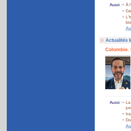
Aussi :
À 
Ge
L'
bi
Au
Actualités 
Colombie. 
Aussi :
La
ju
Ira
Do
Au