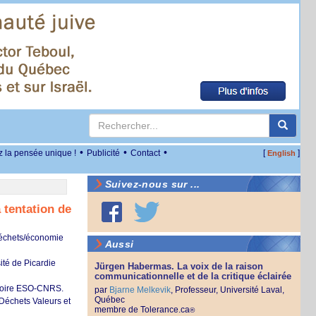
•
•
•
z la pensée unique !
Publicité
Contact
[
]
English
Suivez-nous sur ...
tentation de
 déchets/économie
Aussi
ité de Picardie
Jürgen Habermas. La voix de la raison
communicationnelle et de la critique éclairée
atoire ESO-CNRS.
par
Bjarne Melkevik
, Professeur, Université Laval,
Québec
Déchets Valeurs et
membre de Tolerance.ca
®