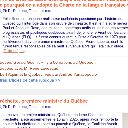
 pourquoi on a adopté la Charte de la langue française 
l
, Ph.D., Directeur, Tolerance.ca
®
Félix Rose est un jeune réalisateur québécois passionné par l’histoire du
Québec qu’il interroge dans son œuvre de cinéaste. Il est le fils et le neveu
Paul et Jacques Rose, des militants longtemps actifs au sein de mouveme
progressistes et pacifiques québécois avant de joindre le Front de libération
du Québec (FLQ). Ils furent connus durant la Crise d’Octobre de 1970 pour
l’enlèvement du vice-premier ministre du Québec, Pierre Laporte, dont ils
furent tenus responsables de sa mort survenue alors qu’il était leur otage.
(
Texte intégral
)
tretien. Gérald Godin : «Il y a 80 nations au Québec »
tretiens avec M. René Lévesque
bert Aquin et le Québec, vus par Andrée Yanacopoulo
tres articles de cette rubrique >>
Fréchette, première ministre du Québec
l
, Ph.D., Directeur, Tolerance.ca
®
La nouvelle première ministre du Québec, madame Christine
Fréchette, a été assermentée le 15 avril 2026, après avoir remporté la
course à la chefferie du parti au pouvoir à Québec, la Coalition Avenir