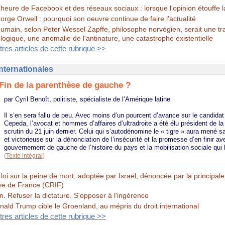
l’heure de Facebook et des réseaux sociaux : lorsque l'opinion étouffe l
orge Orwell : pourquoi son oeuvre continue de faire l'actualité
humain, selon Peter Wessel Zapffe, philosophe norvégien, serait une tr
ologique, une anomalie de l'antinature, une catastrophe existentielle
tres articles de cette rubrique >>
Internationales
Fin de la parenthèse de gauche ?
par Cyril Benoît, politiste, spécialiste de l’Amérique latine
Il s’en sera fallu de peu. Avec moins d’un pourcent d’avance sur le candida
Cepeda, l’avocat et hommes d’affaires d’ultradroite a été élu président de l
scrutin du 21 juin dernier. Celui qui s’autodénomine le « tigre » aura mené 
et victorieuse sur la dénonciation de l’insécurité et la promesse d’en finir av
gouvernement de gauche de l’histoire du pays et la mobilisation sociale qui l
(
Texte intégral
)
 loi sur la peine de mort, adoptée par Israël, dénoncée par la principale
ive de France (CRIF)
n. Refuser la dictature. S'opposer à l'ingérence
nald Trump cible le Groenland, au mépris du droit international
tres articles de cette rubrique >>