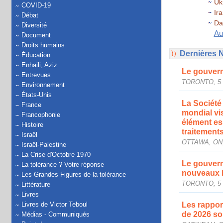
Ukr
COVID-19
Ir
Débat
Da
Diversité
Au
Document
Droits humains
Dernières 
Éducation
Enhaili, Aziz
Le gouvern
Entrevues
TORONTO, 5 a
Environnement
États-Unis
La Société 
France
mondial vi
Francophonie
élément ess
Histoire
traitement
Israël
OTTAWA, ON, 
Israël-Palestine
La Crise d'Octobre 1970
Le gouverne
La tolérance ? Votre réponse
nouveaux l
Les Grandes Figures de la tolérance
TORONTO, 5 a
Littérature
Livres
Livres de Victor Teboul
Les rapport
de 2026 so
Médias - Communiqués