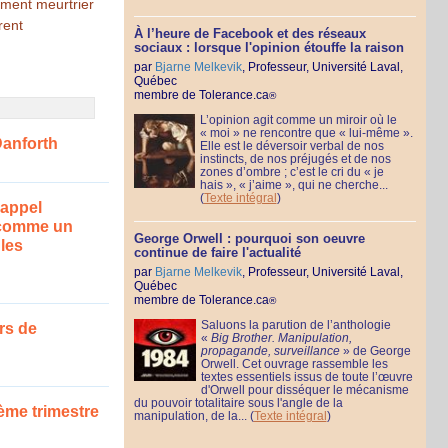
rement meurtrier
rent
À l’heure de Facebook et des réseaux
sociaux : lorsque l'opinion étouffe la raison
par
Bjarne Melkevik
, Professeur, Université Laval,
Québec
membre de Tolerance.ca
®
L’opinion agit comme un miroir où le
« moi » ne rencontre que « lui-même ».
Danforth
Elle est le déversoir verbal de nos
instincts, de nos préjugés et de nos
zones d’ombre ; c’est le cri du « je
hais », « j’aime », qui ne cherche...
(
Texte intégral
)
'appel
e comme un
George Orwell : pourquoi son oeuvre
 les
continue de faire l'actualité
par
Bjarne Melkevik
, Professeur, Université Laval,
Québec
membre de Tolerance.ca
®
Saluons la parution de l’anthologie
rs de
«
Big Brother. Manipulation,
propagande, surveillance
» de George
Orwell. Cet ouvrage rassemble les
textes essentiels issus de toute l’œuvre
d'Orwell pour disséquer le mécanisme
du pouvoir totalitaire sous l'angle de la
ième trimestre
manipulation, de la...
(
Texte intégral
)