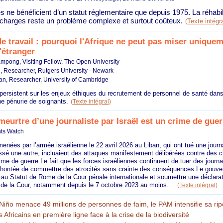
 ne bénéficient d’un statut réglementaire que depuis 1975. La réhabil
charges reste un problème complexe et surtout coûteux.
Texte intégra
(
e travail : pourquoi l'Afrique ne peut pas miser unique
l'étranger
mpong, Visiting Fellow, The Open University
 Researcher, Rutgers University - Newark
n, Researcher, University of Cambridge
persistent sur les enjeux éthiques du recrutement de personnel de santé dan
ne pénurie de soignants.
(
Texte intégral
)
meurtre d’une journaliste par Israël est un crime de gue
ts Watch
nées par l’armée israélienne le 22 avril 2026 au Liban, qui ont tué une journa
sé une autre, incluaient des attaques manifestement délibérées contre des ci
ime de guerre.Le fait que les forces israéliennes continuent de tuer des journ
éhontée de commettre des atrocités sans crainte des conséquences.Le gouve
 au Statut de Rome de la Cour pénale internationale et soumettre une déclara
de la Cour, notamment depuis le 7 octobre 2023 au moins.…
(
Texte intégral
)
 Niño menace 49 millions de personnes de faim, le PAM intensifie sa rip
 Africains en première ligne face à la crise de la biodiversité