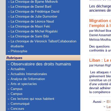
La Chronique de Bjarne Melkevik
Les décharges
La Chronique de Daniel Baril
anciennes dé
La Chronique de Frédérique David
La Chronique de Julie Dumontier
Migration d
La Chronique de Léonce Naud
l'emploi à 
La Chronique de Masri Feki
par Michael Boa
La Chronique de Michel Rogalski
Daniel Assamah,
La Chronique de Sami Bibi
Melissa Mouthaa
La chronique de Véronick Talbot/Collaboration
étudiante
Des questions 
confrontés à u
Philosophie
Rubriques
Liban : Le 
Observatoire des droits humains
par Human Righ
Actualités
Les attaques me
Actualités Internationales
grièvement bles
Analyse de l'information
constitue un cr
Arts et spectacles
d’une volonté 
devrait adhérer
Campus
la compétence 
Campus
Ces lectures qui nous habitent
Aussi :
El
Communiqué
Les
Concours