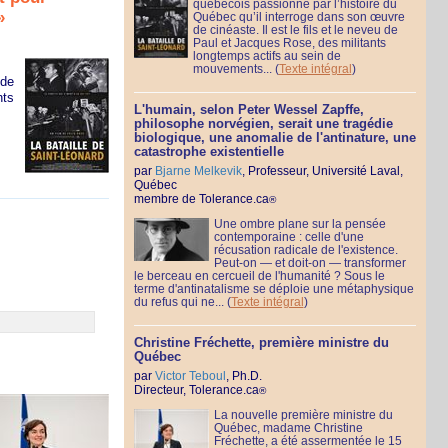
québécois passionné par l’histoire du
»
Québec qu’il interroge dans son œuvre
de cinéaste. Il est le fils et le neveu de
Paul et Jacques Rose, des militants
longtemps actifs au sein de
mouvements...
(
Texte intégral
)
 de
nts
L'humain, selon Peter Wessel Zapffe,
philosophe norvégien, serait une tragédie
biologique, une anomalie de l'antinature, une
catastrophe existentielle
par
Bjarne Melkevik
, Professeur, Université Laval,
Québec
membre de Tolerance.ca
®
Une ombre plane sur la pensée
contemporaine : celle d'une
récusation radicale de l'existence.
Peut-on — et doit-on — transformer
le berceau en cercueil de l'humanité ? Sous le
terme d'antinatalisme se déploie une métaphysique
du refus qui ne...
(
Texte intégral
)
Christine Fréchette, première ministre du
Québec
par
Victor Teboul
, Ph.D.
Directeur, Tolerance.ca
®
La nouvelle première ministre du
Québec, madame Christine
Fréchette, a été assermentée le 15