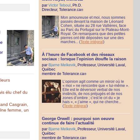
par
Victor Teboul
, Ph.D.
Directeur, Tolerance.ca
®
Mon amoureuse et moi, nous sommes
passés devant la maison de Léonard
Cohen, située au 28 rue Vallières, face
au Parc du Portugal sur le Plateau-Mont-
d
Royal. On remarquera que des petites
pierres ont été déposées sur une des
marches...
(
Texte intégral
)
ne
er
À l’heure de Facebook et des réseaux
sociaux : lorsque l'opinion étouffe la raison
par
Bjarne Melkevik
, Professeur, Université Laval,
Québec
membre de Tolerance.ca
®
aleurs
L’opinion agit comme un miroir où le
« moi » ne rencontre que « lui-même ».
Elle est le déversoir verbal de nos
is élu chef du
instincts, de nos préjugés et de nos
zones d’ombre ; c’est le cri du « je
hais », « j’aime », qui ne cherche...
land Casgrain,
(
Texte intégral
)
 Une femme, un
George Orwell : pourquoi son oeuvre
continue de faire l'actualité
par
Bjarne Melkevik
, Professeur, Université Laval,
Québec
membre de Tolerance.ca
®