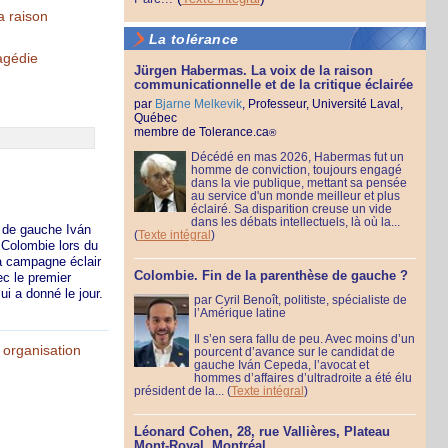
a raison
La tolérance
agédie
Jürgen Habermas. La voix de la raison
communicationnelle et de la critique éclairée
par
Bjarne Melkevik
, Professeur, Université Laval,
Québec
membre de Tolerance.ca
®
Décédé en mas 2026, Habermas fut un
homme de conviction, toujours engagé
dans la vie publique, mettant sa pensée
au service d'un monde meilleur et plus
éclairé. Sa disparition creuse un vide
dans les débats intellectuels, là où la...
t de gauche Iván
(
Texte intégral
)
a Colombie lors du
sa campagne éclair
Colombie. Fin de la parenthèse de gauche ?
ec le premier
ui a donné le jour.
par Cyril Benoît, politiste, spécialiste de
l’Amérique latine
Il s’en sera fallu de peu. Avec moins d’un
 organisation
pourcent d’avance sur le candidat de
gauche Iván Cepeda, l’avocat et
hommes d’affaires d’ultradroite a été élu
président de la...
(
Texte intégral
)
Léonard Cohen, 28, rue Vallières, Plateau
Mont-Royal, Montréal