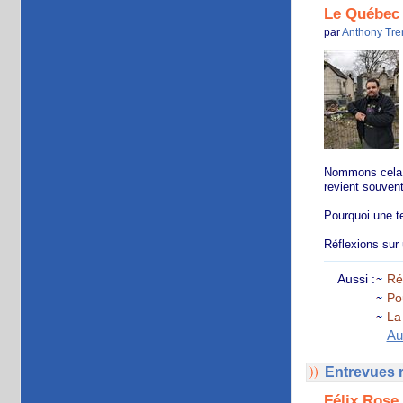
Le Québec f
par
Anthony Tre
Nommons cela si
revient souvent
Pourquoi une te
Réflexions sur
Aussi :
Ré
Pou
La
Au
Entrevues r
Félix Rose 