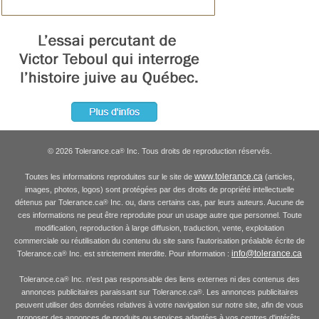
© 2026 Tolerance.ca
Inc. Tous droits de reproduction réservés.
®
www.tolerance.ca
Toutes les informations reproduites sur le site de
(articles,
images, photos, logos) sont protégées par des droits de propriété intellectuelle
détenus par Tolerance.ca
Inc. ou, dans certains cas, par leurs auteurs. Aucune de
®
ces informations ne peut être reproduite pour un usage autre que personnel. Toute
modification, reproduction à large diffusion, traduction, vente, exploitation
commerciale ou réutilisation du contenu du site sans l'autorisation préalable écrite de
info@tolerance.ca
Tolerance.ca
Inc. est strictement interdite. Pour information :
®
Tolerance.ca
Inc. n'est pas responsable des liens externes ni des contenus des
®
annonces publicitaires paraissant sur Tolerance.ca
. Les annonces publicitaires
®
peuvent utiliser des données relatives à votre navigation sur notre site, afin de vous
proposer des annonces de produits ou services adaptées à vos centres d'intérêts.