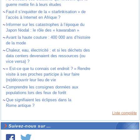
guerre mette fin à leurs études
~
Faut-il s’inquiéter de la « starlinkisation » de
l’accès à Internet en Afrique ?
~
Informer sur les catastrophes à l’époque du
Japon féodal : le rôle des « kawaraban »
~
Avant la haute couture : 400 000 ans d’histoire
de la mode
~
Chaleur, eau, électricité : et si les déchets des
data centers devenaient des ressources (ou
vice versa) ?
~
« Est-ce que tu connais cet endroit ? » Rendre
visite à ses proches participe à leur faire
(re)découvrir leur lieu de vie
~
Comprendre les consignes données aux
populations lors des feux de forêt
~
Que signifiaient les éclipses dans la
Rome antique ?
Liste complète
Suivez-nous sur ...