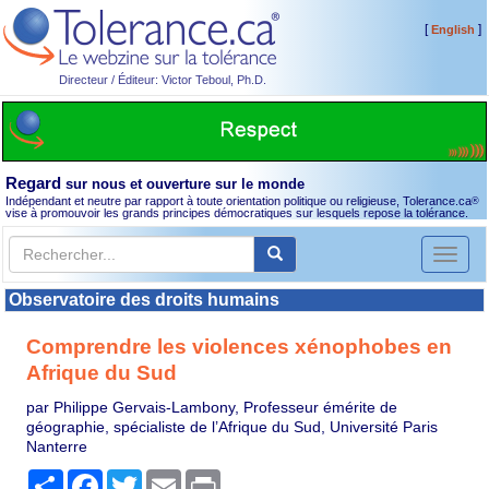
[
]
English
Directeur / Éditeur: Victor Teboul, Ph.D.
Regard
sur nous et ouverture sur le monde
Indépendant et neutre par rapport à toute orientation politique ou religieuse, Tolerance.ca
®
vise à promouvoir les grands principes démocratiques sur lesquels repose la tolérance.
Toggl
naviga
Observatoire des droits humains
Comprendre les violences xénophobes en
Afrique du Sud
par Philippe Gervais-Lambony, Professeur émérite de
géographie, spécialiste de l’Afrique du Sud, Université Paris
Nanterre
Partager
Facebook
Twitter
Email
Print