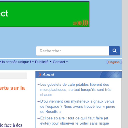
•
•
•
z la pensée unique !
Publicité
Contact
[
]
English
Aussi
~
Les gobelets de café jetables libèrent des
rte sur la
microplastiques, surtout lorsqu’ils sont très
chauds
~
D’où viennent ces mystérieux signaux venus
de l’espace ? Nous avons trouvé leur « pierre
de Rosette »
~
Éclipse solaire : tout ce qu’il faut faire (et
éviter) pour observer le Soleil sans risque
e face à des