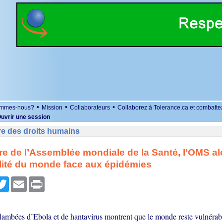
•
•
•
ommes-nous?
Mission
Collaborateurs
Collaborez à Tolerance.ca et combatte
uvrir une session
re des droits humains
ure de l’Assemblée mondiale de la Santé, l’OMS ale
lité du monde face aux épidémies
r
cebook
Twitter
Email
Print
flambées d’Ebola et de hantavirus montrent que le monde reste vulnérabl