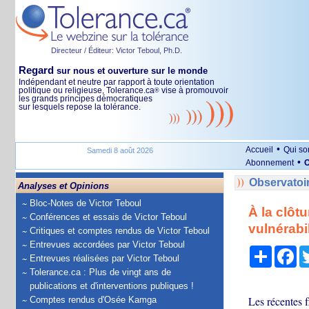
Directeur / Éditeur: Victor Teboul, Ph.D.
Regard
sur nous et ouverture sur le monde
Indépendant et neutre par rapport à toute orientation
politique ou religieuse, Tolerance.ca
vise à promouvoir
®
les grands principes démocratiques
sur lesquels repose la tolérance.
•
Accueil
Qui s
Samedi 8 août 2026
•
Abonnement
O
Observatoi
Analyses et Opinions
Bloc-Notes de Victor Teboul
À la clôt
Conférences et essais de Victor Teboul
vulnérabi
Critiques et comptes rendus de Victor Teboul
Entrevues accordées par Victor Teboul
Partage
Fa
Entrevues réalisées par Victor Teboul
Tolerance.ca : Plus de vingt ans de
publications et d'interventions publiques !
Les récentes 
Comptes rendus d'Osée Kamga