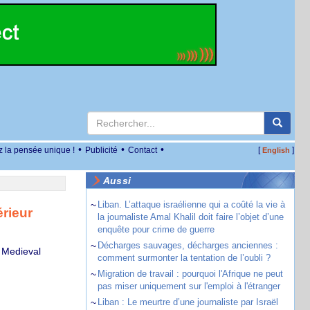
•
•
•
z la pensée unique !
Publicité
Contact
[
]
English
Aussi
~
Liban. L’attaque israélienne qui a coûté la vie à
érieur
la journaliste Amal Khalil doit faire l’objet d’une
enquête pour crime de guerre
~
Décharges sauvages, décharges anciennes :
d Medieval
comment surmonter la tentation de l’oubli ?
~
Migration de travail : pourquoi l'Afrique ne peut
pas miser uniquement sur l'emploi à l'étranger
~
Liban : Le meurtre d’une journaliste par Israël