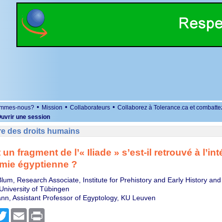
•
•
•
ommes-nous?
Mission
Collaborateurs
Collaborez à Tolerance.ca et combatte
uvrir une session
re des droits humains
 fragment de l’« Iliade » s’est-il retrouvé à l’int
mie égyptienne ?
lum, Research Associate, Institute for Prehistory and Early History an
University of Tübingen
n, Assistant Professor of Egyptology, KU Leuven
r
cebook
Twitter
Email
Print