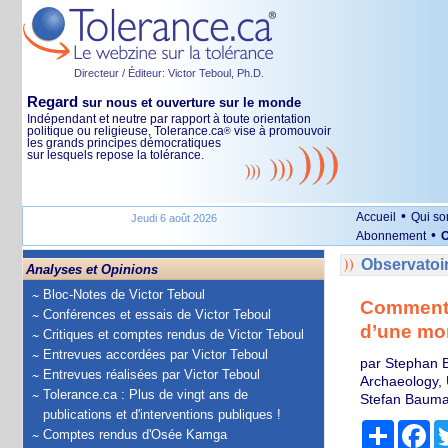
Directeur / Éditeur: Victor Teboul, Ph.D.
Regard
sur nous et ouverture sur le monde
Indépendant et neutre par rapport à toute orientation
politique ou religieuse, Tolerance.ca
vise à promouvoir
®
les grands principes démocratiques
sur lesquels repose la tolérance.
•
Accueil
Qui s
Jeudi 6 août 2026
•
Abonnement
O
Observatoi
Analyses et Opinions
Bloc-Notes de Victor Teboul
Comment un
Conférences et essais de Victor Teboul
d’une mo
Critiques et comptes rendus de Victor Teboul
Entrevues accordées par Victor Teboul
par Stephan B
Entrevues réalisées par Victor Teboul
Archaeology, 
Tolerance.ca : Plus de vingt ans de
Stefan Bauman
publications et d'interventions publiques !
Partage
Fa
Comptes rendus d'Osée Kamga