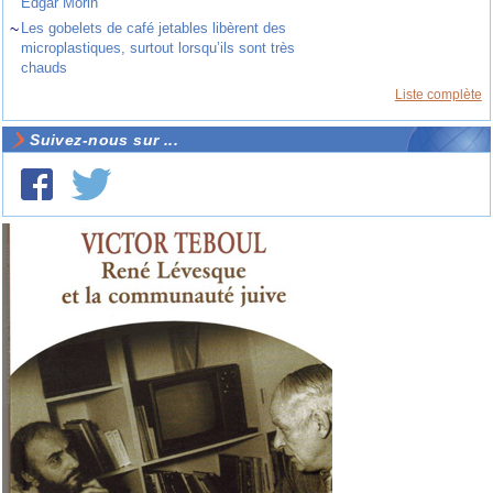
Edgar Morin
~
Les gobelets de café jetables libèrent des
microplastiques, surtout lorsqu’ils sont très
chauds
Liste complète
Suivez-nous sur ...