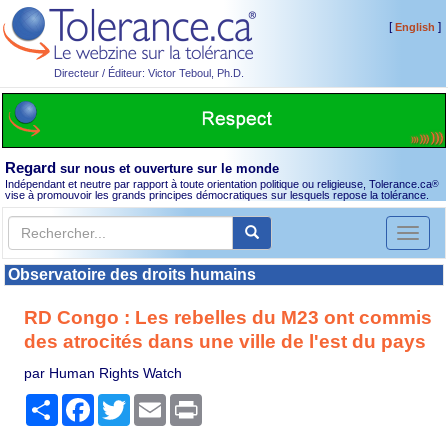
[
]
English
Directeur / Éditeur: Victor Teboul, Ph.D.
Regard
sur nous et ouverture sur le monde
Indépendant et neutre par rapport à toute orientation politique ou religieuse, Tolerance.ca
®
vise à promouvoir les grands principes démocratiques sur lesquels repose la tolérance.
Toggl
naviga
Observatoire des droits humains
RD Congo : Les rebelles du M23 ont commis
des atrocités dans une ville de l'est du pays
par Human Rights Watch
Partager
Facebook
Twitter
Email
Print