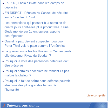
~
En RDC, Ebola s’invite dans les camps de
déplacés
~
EN DIRECT - Réunion du Conseil de sécurité
sur le Soudan du Sud
~
Les entreprises qui passent à la semaine de
quatre jours sont-elles plus productives ? Une
étude menée sur 15 entreprises apporte
des réponses
~
Quand la paix devient suspecte : pourquoi
Peter Thiel voit le pape comme l’Antéchrist
~
La guerre contre les houthistes du Yémen peut-
elle détourner Riyad du Soudan ?
~
Pourquoi le vote des personnes détenues doit
être préservé
~
Pourquoi certains chocolats ne fondent-ils pas
malgré la chaleur ?
~
Pourquoi le fait de naître sans défense pourrait
être l’une des plus grandes forces de
l’humanité
Liste complète
Suivez-nous sur ...