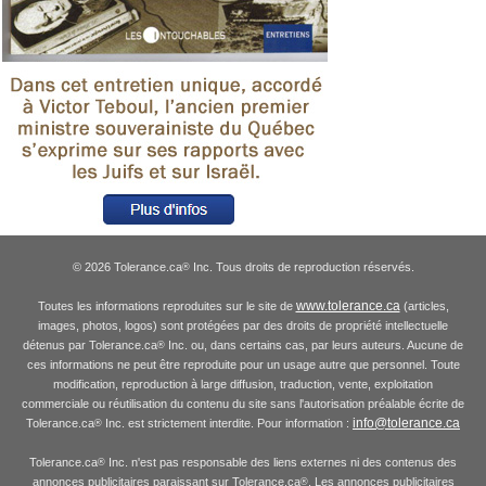
© 2026 Tolerance.ca
Inc. Tous droits de reproduction réservés.
®
www.tolerance.ca
Toutes les informations reproduites sur le site de
(articles,
images, photos, logos) sont protégées par des droits de propriété intellectuelle
détenus par Tolerance.ca
Inc. ou, dans certains cas, par leurs auteurs. Aucune de
®
ces informations ne peut être reproduite pour un usage autre que personnel. Toute
modification, reproduction à large diffusion, traduction, vente, exploitation
commerciale ou réutilisation du contenu du site sans l'autorisation préalable écrite de
info@tolerance.ca
Tolerance.ca
Inc. est strictement interdite. Pour information :
®
Tolerance.ca
Inc. n'est pas responsable des liens externes ni des contenus des
®
annonces publicitaires paraissant sur Tolerance.ca
. Les annonces publicitaires
®