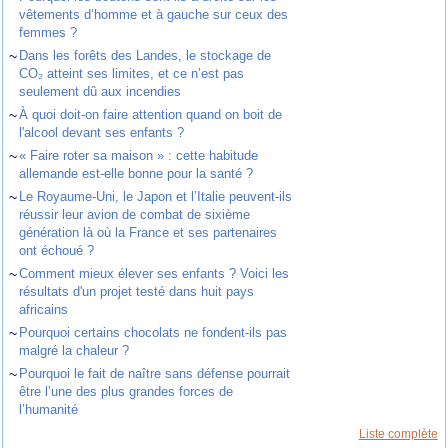
vêtements d’homme et à gauche sur ceux des
femmes ?
~
Dans les forêts des Landes, le stockage de
CO₂ atteint ses limites, et ce n’est pas
seulement dû aux incendies
~
À quoi doit-on faire attention quand on boit de
l'alcool devant ses enfants ?
~
« Faire roter sa maison » : cette habitude
allemande est-elle bonne pour la santé ?
~
Le Royaume-Uni, le Japon et l’Italie peuvent-ils
réussir leur avion de combat de sixième
génération là où la France et ses partenaires
ont échoué ?
~
Comment mieux élever ses enfants ? Voici les
résultats d'un projet testé dans huit pays
africains
~
Pourquoi certains chocolats ne fondent-ils pas
malgré la chaleur ?
~
Pourquoi le fait de naître sans défense pourrait
être l’une des plus grandes forces de
l’humanité
Liste complète