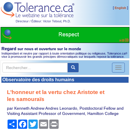
[
]
English
Directeur / Éditeur: Victor Teboul, Ph.D.
Regard
sur nous et ouverture sur le monde
Indépendant et neutre par rapport à toute orientation politique ou religieuse, Tolerance.ca
®
vise à promouvoir les grands principes démocratiques sur lesquels repose la tolérance.
Toggl
naviga
Observatoire des droits humains
L’honneur et la vertu chez Aristote et
les samouraïs
par Kenneth Andrew Andres Leonardo, Postdoctoral Fellow and
Visiting Assistant Professor of Government, Hamilton College
Partager
Facebook
Twitter
Email
Print