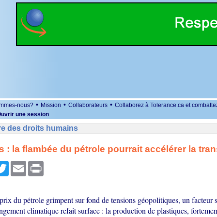
•
•
•
ommes-nous?
Mission
Collaborateurs
Collaborez à Tolerance.ca et combatte
uvrir une session
re des droits humains
 : la flambée du pétrole pourrait accélérer la tran
r
cebook
Twitter
Email
Print
prix du pétrole grimpent sur fond de tensions géopolitiques, un facteur 
gement climatique refait surface : la production de plastiques, forteme