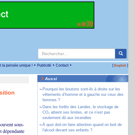
•
•
•
z la pensée unique !
Publicité
Contact
[
]
English
Aussi
~
Pourquoi les boutons sont-ils à droite sur les
sition
vêtements d’homme et à gauche sur ceux des
femmes ?
~
Dans les forêts des Landes, le stockage de
CO₂ atteint ses limites, et ce n’est pas
seulement dû aux incendies
souvent sous-
~
À quoi doit-on faire attention quand on boit de
nt dépendante
l'alcool devant ses enfants ?