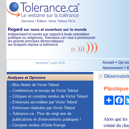
Directeur / Éditeur: Victor Teboul, Ph.D.
Regard
sur nous et ouverture sur le monde
Indépendant et neutre par rapport à toute orientation
politique ou religieuse, Tolerance.ca
vise à promouvoir
®
les grands principes démocratiques
sur lesquels repose la tolérance.
•
Accueil
Qui s
Vendredi 7 août 2026
•
Abonnement
O
Observatoi
Analyses et Opinions
Bloc-Notes de Victor Teboul
Plastiques
Conférences et essais de Victor Teboul
Critiques et comptes rendus de Victor Teboul
Partage
Fa
Entrevues accordées par Victor Teboul
Entrevues réalisées par Victor Teboul
Tolerance.ca : Plus de vingt ans de
Alors que les 
publications et d'interventions publiques !
estimé du chan
Comptes rendus d'Osée Kamga