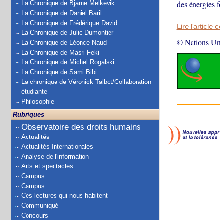
des énergies f
La Chronique de Bjarne Melkevik
La Chronique de Daniel Baril
La Chronique de Frédérique David
Lire l'article 
La Chronique de Julie Dumontier
© Nations Un
La Chronique de Léonce Naud
La Chronique de Masri Feki
La Chronique de Michel Rogalski
La Chronique de Sami Bibi
La chronique de Véronick Talbot/Collaboration
étudiante
Philosophie
Rubriques
Observatoire des droits humains
Actualités
Actualités Internationales
Analyse de l'information
Arts et spectacles
Campus
Campus
Ces lectures qui nous habitent
Communiqué
Concours