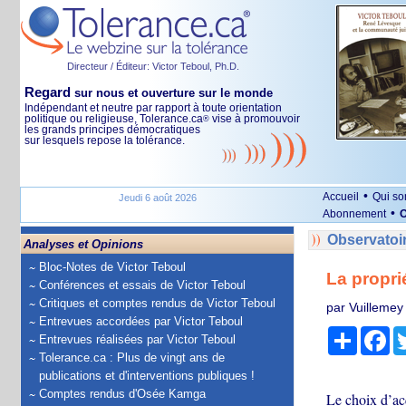
Directeur / Éditeur: Victor Teboul, Ph.D.
Regard
sur nous et ouverture sur le monde
Indépendant et neutre par rapport à toute orientation
politique ou religieuse, Tolerance.ca
vise à promouvoir
®
les grands principes démocratiques
sur lesquels repose la tolérance.
•
Accueil
Qui s
Jeudi 6 août 2026
•
Abonnement
O
Observatoi
Analyses et Opinions
Bloc-Notes de Victor Teboul
La proprié
Conférences et essais de Victor Teboul
Critiques et comptes rendus de Victor Teboul
par Vuillemey
Entrevues accordées par Victor Teboul
Partage
Fa
Entrevues réalisées par Victor Teboul
Tolerance.ca : Plus de vingt ans de
publications et d'interventions publiques !
Comptes rendus d'Osée Kamga
Le choix d’ac