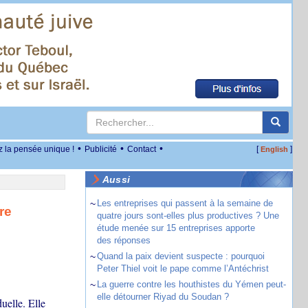
•
•
•
z la pensée unique !
Publicité
Contact
[
]
English
Aussi
~
Les entreprises qui passent à la semaine de
re
quatre jours sont-elles plus productives ? Une
étude menée sur 15 entreprises apporte
des réponses
~
Quand la paix devient suspecte : pourquoi
Peter Thiel voit le pape comme l’Antéchrist
~
La guerre contre les houthistes du Yémen peut-
elle détourner Riyad du Soudan ?
uelle. Elle