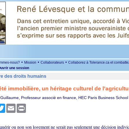
•
•
•
ommes-nous?
Mission
Collaborateurs
Collaborez à Tolerance.ca et combatte
uvrir une session
re des droits humains
té immobilière, un héritage culturel de l’agricultu
 Guillaume, Professeur associé en finance, HEC Paris Business School
r
cebook
Twitter
Email
Print
quérir ou non son logement ne serait pas seulement une décision individ