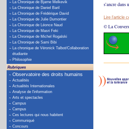
La Chronique de Bjarne Melkevik
s’ancre dans u
La Chronique de Daniel Baril
La Chronique de Frédérique David
Lire l'article 
La Chronique de Julie Dumontier
La Chronique de Léonce Naud
© La Convers
La Chronique de Masri Feki
La Chronique de Michel Rogalski
La Chronique de Sami Bibi
La chronique de Véronick Talbot/Collaboration
étudiante
Philosophie
Rubriques
Observatoire des droits humains
Actualités
Actualités Internationales
Analyse de l'information
Arts et spectacles
Campus
Campus
Ces lectures qui nous habitent
Communiqué
Concours