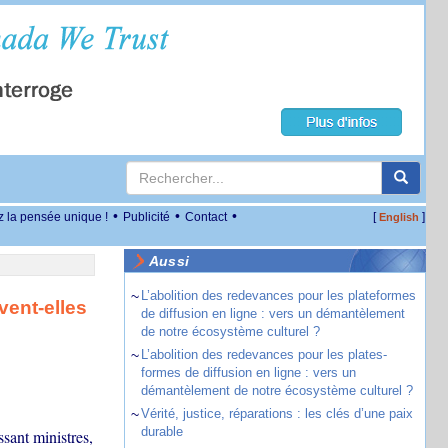
•
•
•
z la pensée unique !
Publicité
Contact
[
]
English
Aussi
~
L’abolition des redevances pour les plateformes
vent-elles
de diffusion en ligne : vers un démantèlement
de notre écosystème culturel ?
~
L’abolition des redevances pour les plates-
formes de diffusion en ligne : vers un
démantèlement de notre écosystème culturel ?
~
Vérité, justice, réparations : les clés d’une paix
durable
sant ministres,