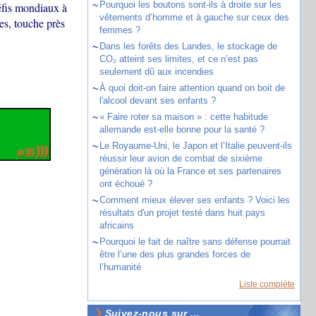
~
Pourquoi les boutons sont-ils à droite sur les
défis mondiaux à
vêtements d’homme et à gauche sur ceux des
es, touche près
femmes ?
~
Dans les forêts des Landes, le stockage de
CO₂ atteint ses limites, et ce n’est pas
seulement dû aux incendies
~
À quoi doit-on faire attention quand on boit de
l'alcool devant ses enfants ?
~
« Faire roter sa maison » : cette habitude
allemande est-elle bonne pour la santé ?
~
Le Royaume-Uni, le Japon et l’Italie peuvent-ils
réussir leur avion de combat de sixième
génération là où la France et ses partenaires
ont échoué ?
~
Comment mieux élever ses enfants ? Voici les
résultats d'un projet testé dans huit pays
africains
~
Pourquoi le fait de naître sans défense pourrait
être l’une des plus grandes forces de
l’humanité
Liste complète
Suivez-nous sur ...