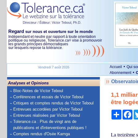
Directeur / Éditeur: Victor Teboul, Ph.D.
Regard
sur nous et ouverture sur le monde
Indépendant et neutre par rapport à toute orientation
politique ou religieuse, Tolerance.ca
vise à promouvoir
®
les grands principes démocratiques
sur lesquels repose la tolérance.
•
Accueil
Qui s
Vendredi 7 août 2026
•
Abonnement
O
Observatoi
Analyses et Opinions
Bloc-Notes de Victor Teboul
1,1 milli
Conférences et essais de Victor Teboul
être logé
Critiques et comptes rendus de Victor Teboul
Entrevues accordées par Victor Teboul
Partage
Fa
Entrevues réalisées par Victor Teboul
Tolerance.ca : Plus de vingt ans de
publications et d'interventions publiques !
La treizième 
Comptes rendus d'Osée Kamga