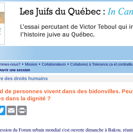
•
•
•
ommes-nous?
Mission
Collaborateurs
Collaborez à Tolerance.ca et combatte
uvrir une session
re des droits humains
ard de personnes vivent dans des bidonvilles. Peu
es dans la dignité ?
r
cebook
Twitter
Email
Print
session du Forum urbain mondial s'est ouverte dimanche à Bakou, réunis