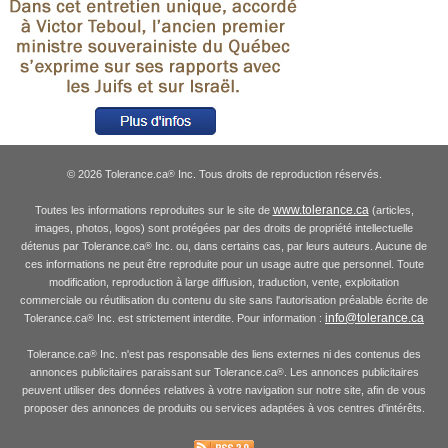
© 2026 Tolerance.ca
Inc. Tous droits de reproduction réservés.
®
www.tolerance.ca
Toutes les informations reproduites sur le site de
(articles,
images, photos, logos) sont protégées par des droits de propriété intellectuelle
détenus par Tolerance.ca
Inc. ou, dans certains cas, par leurs auteurs. Aucune de
®
ces informations ne peut être reproduite pour un usage autre que personnel. Toute
modification, reproduction à large diffusion, traduction, vente, exploitation
commerciale ou réutilisation du contenu du site sans l'autorisation préalable écrite de
info@tolerance.ca
Tolerance.ca
Inc. est strictement interdite. Pour information :
®
Tolerance.ca
Inc. n'est pas responsable des liens externes ni des contenus des
®
annonces publicitaires paraissant sur Tolerance.ca
. Les annonces publicitaires
®
peuvent utiliser des données relatives à votre navigation sur notre site, afin de vous
proposer des annonces de produits ou services adaptées à vos centres d'intérêts.