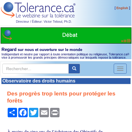
[
]
English
Directeur / Éditeur: Victor Teboul, Ph.D.
Regard
sur nous et ouverture sur le monde
Indépendant et neutre par rapport à toute orientation politique ou religieuse, Tolerance.ca
®
vise à promouvoir les grands principes démocratiques sur lesquels repose la tolérance.
Toggl
naviga
Observatoire des droits humains
Des progrès trop lents pour protéger les
forêts
Partager
Facebook
Twitter
Email
Print
À moins de cinq ans de l’échéance des Objectifs de