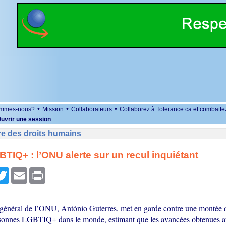
•
•
•
ommes-nous?
Mission
Collaborateurs
Collaborez à Tolerance.ca et combatte
uvrir une session
re des droits humains
BTIQ+ : l’ONU alerte sur un recul inquiétant
r
cebook
Twitter
Email
Print
 général de l’ONU, António Guterres, met en garde contre une montée d
rsonnes LGBTIQ+ dans le monde, estimant que les avancées obtenues au