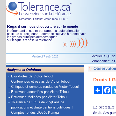
Directeur / Éditeur: Victor Teboul, Ph.D.
Regard
sur nous et ouverture sur le monde
Indépendant et neutre par rapport à toute orientation
politique ou religieuse, Tolerance.ca
vise à promouvoir
®
les grands principes démocratiques
sur lesquels repose la tolérance.
•
Accueil
Qui s
Vendredi 7 août 2026
•
Abonnement
O
Observatoi
Analyses et Opinions
Bloc-Notes de Victor Teboul
Droits LG
Conférences et essais de Victor Teboul
Critiques et comptes rendus de Victor Teboul
Partage
Fa
Entrevues accordées par Victor Teboul
Entrevues réalisées par Victor Teboul
Tolerance.ca : Plus de vingt ans de
Le Secrétaire
publications et d'interventions publiques !
droits des pe
Comptes rendus d'Osée Kamga