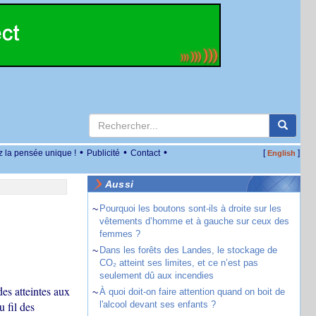
•
•
•
z la pensée unique !
Publicité
Contact
[
]
English
Aussi
~
Pourquoi les boutons sont-ils à droite sur les
vêtements d’homme et à gauche sur ceux des
femmes ?
~
Dans les forêts des Landes, le stockage de
CO₂ atteint ses limites, et ce n’est pas
seulement dû aux incendies
es atteintes aux
~
À quoi doit-on faire attention quand on boit de
 fil des
l'alcool devant ses enfants ?