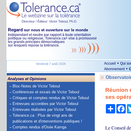
Directeur / Éditeur: Victor Teboul, Ph.D.
Regard
sur nous et ouverture sur le monde
Indépendant et neutre par rapport à toute orientation
politique ou religieuse, Tolerance.ca
vise à promouvoir
®
les grands principes démocratiques
sur lesquels repose la tolérance.
•
Accueil
Qui s
Vendredi 7 août 2026
•
Abonnement
O
Observatoi
Analyses et Opinions
Bloc-Notes de Victor Teboul
Réunion d
Conférences et essais de Victor Teboul
ses opéra
Critiques et comptes rendus de Victor Teboul
Entrevues accordées par Victor Teboul
Partage
Fa
Entrevues réalisées par Victor Teboul
Tolerance.ca : Plus de vingt ans de
publications et d'interventions publiques !
Le Conseil de 
Comptes rendus d'Osée Kamga