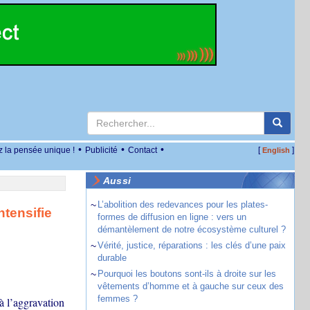
•
•
•
z la pensée unique !
Publicité
Contact
[
]
English
Aussi
~
L’abolition des redevances pour les plates-
ntensifie
formes de diffusion en ligne : vers un
démantèlement de notre écosystème culturel ?
~
Vérité, justice, réparations : les clés d’une paix
durable
~
Pourquoi les boutons sont-ils à droite sur les
vêtements d’homme et à gauche sur ceux des
femmes ?
à l’aggravation