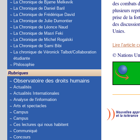
La Chronique de Bjarne Melkevik
des combats da
La Chronique de Daniel Baril
plusieurs repr
La Chronique de Frédérique David
prise de la fo
La Chronique de Julie Dumontier
des discussion
La Chronique de Léonce Naud
Unies.
La Chronique de Masri Feki
La Chronique de Michel Rogalski
Lire l'article 
La Chronique de Sami Bibi
La chronique de Véronick Talbot/Collaboration
© Nations Un
étudiante
Philosophie
Rubriques
Observatoire des droits humains
Actualités
Actualités Internationales
Analyse de l'information
Arts et spectacles
Campus
Campus
Ces lectures qui nous habitent
Communiqué
Concours