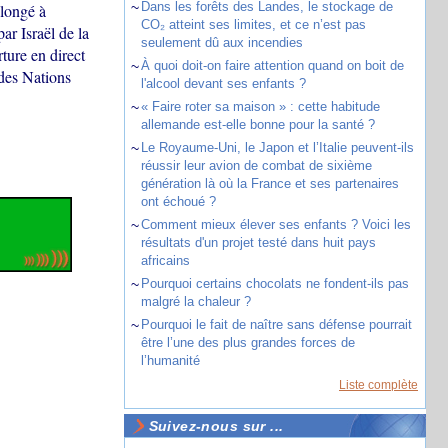
~
Dans les forêts des Landes, le stockage de
olongé à
CO₂ atteint ses limites, et ce n’est pas
ar Israël de la
seulement dû aux incendies
ture en direct
~
À quoi doit-on faire attention quand on boit de
 des Nations
l'alcool devant ses enfants ?
~
« Faire roter sa maison » : cette habitude
allemande est-elle bonne pour la santé ?
~
Le Royaume-Uni, le Japon et l’Italie peuvent-ils
réussir leur avion de combat de sixième
génération là où la France et ses partenaires
ont échoué ?
~
Comment mieux élever ses enfants ? Voici les
résultats d'un projet testé dans huit pays
africains
~
Pourquoi certains chocolats ne fondent-ils pas
malgré la chaleur ?
~
Pourquoi le fait de naître sans défense pourrait
être l’une des plus grandes forces de
l’humanité
Liste complète
Suivez-nous sur ...