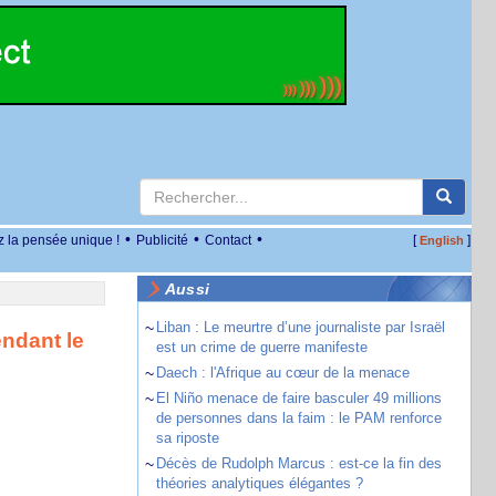
•
•
•
z la pensée unique !
Publicité
Contact
[
]
English
Aussi
~
Liban : Le meurtre d’une journaliste par Israël
endant le
est un crime de guerre manifeste
~
Daech : l'Afrique au cœur de la menace
~
El Niño menace de faire basculer 49 millions
de personnes dans la faim : le PAM renforce
sa riposte
~
Décès de Rudolph Marcus : est-ce la fin des
théories analytiques élégantes ?