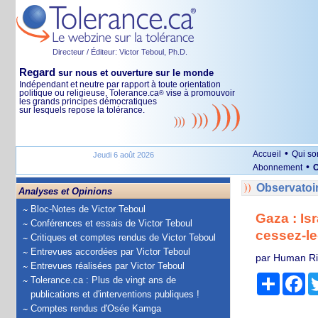
Directeur / Éditeur: Victor Teboul, Ph.D.
Regard
sur nous et ouverture sur le monde
Indépendant et neutre par rapport à toute orientation
politique ou religieuse, Tolerance.ca
vise à promouvoir
®
les grands principes démocratiques
sur lesquels repose la tolérance.
•
Accueil
Qui s
Jeudi 6 août 2026
•
Abonnement
O
Observatoi
Analyses et Opinions
Bloc-Notes de Victor Teboul
Gaza : Isr
Conférences et essais de Victor Teboul
cessez-le
Critiques et comptes rendus de Victor Teboul
Entrevues accordées par Victor Teboul
par Human Ri
Entrevues réalisées par Victor Teboul
Partage
Fa
Tolerance.ca : Plus de vingt ans de
publications et d'interventions publiques !
Comptes rendus d'Osée Kamga