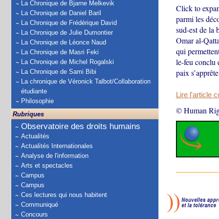
La Chronique de Bjarne Melkevik
Click to expa
La Chronique de Daniel Baril
parmi les déco
La Chronique de Frédérique David
sud-est de la
La Chronique de Julie Dumontier
Omar al-Qatta
La Chronique de Léonce Naud
qui permettent
La Chronique de Masri Feki
le-feu conclu
La Chronique de Michel Rogalski
paix s’apprê
La Chronique de Sami Bibi
La chronique de Véronick Talbot/Collaboration
étudiante
Lire l'article 
Philosophie
© Human Rig
Rubriques
Observatoire des droits humains
Actualités
Actualités Internationales
Analyse de l'information
Arts et spectacles
Campus
Campus
Ces lectures qui nous habitent
Communiqué
Concours