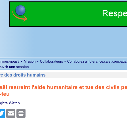
•
•
•
ommes-nous?
Mission
Collaborateurs
Collaborez à Tolerance.ca et combatte
uvrir une session
re des droits humains
aël restreint l'aide humanitaire et tue des civils p
-feu
ghts Watch
r
cebook
Twitter
Email
Print