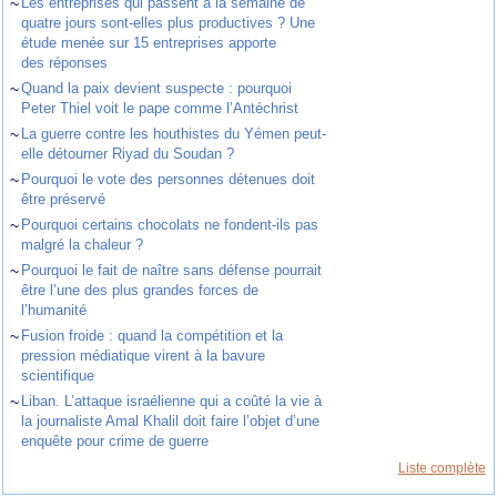
~
Les entreprises qui passent à la semaine de
quatre jours sont-elles plus productives ? Une
étude menée sur 15 entreprises apporte
des réponses
~
Quand la paix devient suspecte : pourquoi
Peter Thiel voit le pape comme l’Antéchrist
~
La guerre contre les houthistes du Yémen peut-
elle détourner Riyad du Soudan ?
~
Pourquoi le vote des personnes détenues doit
être préservé
~
Pourquoi certains chocolats ne fondent-ils pas
malgré la chaleur ?
~
Pourquoi le fait de naître sans défense pourrait
être l’une des plus grandes forces de
l’humanité
~
Fusion froide : quand la compétition et la
pression médiatique virent à la bavure
scientifique
~
Liban. L’attaque israélienne qui a coûté la vie à
la journaliste Amal Khalil doit faire l’objet d’une
enquête pour crime de guerre
Liste complète