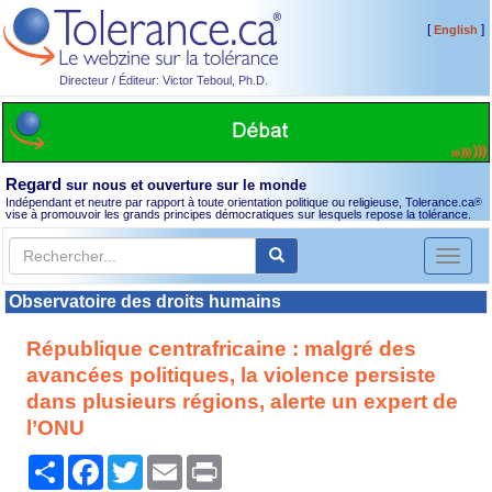
[
]
English
Directeur / Éditeur: Victor Teboul, Ph.D.
Regard
sur nous et ouverture sur le monde
Indépendant et neutre par rapport à toute orientation politique ou religieuse, Tolerance.ca
®
vise à promouvoir les grands principes démocratiques sur lesquels repose la tolérance.
Toggl
naviga
Observatoire des droits humains
République centrafricaine : malgré des
avancées politiques, la violence persiste
dans plusieurs régions, alerte un expert de
l’ONU
Partager
Facebook
Twitter
Email
Print