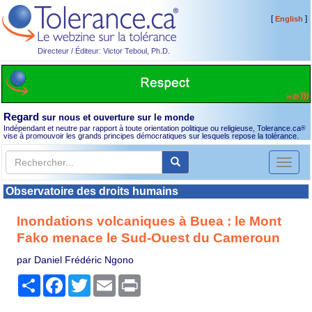
[
]
English
Directeur / Éditeur: Victor Teboul, Ph.D.
Regard
sur nous et ouverture sur le monde
Indépendant et neutre par rapport à toute orientation politique ou religieuse, Tolerance.ca
®
vise à promouvoir les grands principes démocratiques sur lesquels repose la tolérance.
Toggl
naviga
Observatoire des droits humains
Inondations volcaniques à Buea : le Mont
Fako menace le Sud-Ouest du Cameroun
par Daniel Frédéric Ngono
Partager
Facebook
Twitter
Email
Print