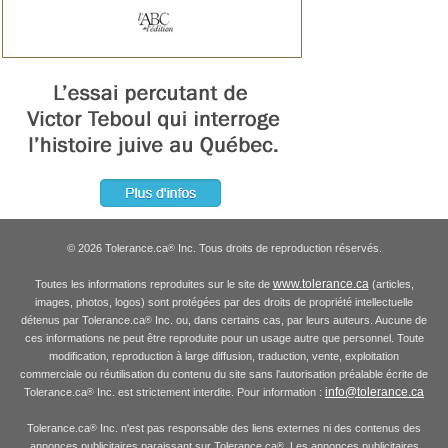
© 2026 Tolerance.ca
Inc. Tous droits de reproduction réservés.
®
www.tolerance.ca
Toutes les informations reproduites sur le site de
(articles,
images, photos, logos) sont protégées par des droits de propriété intellectuelle
détenus par Tolerance.ca
Inc. ou, dans certains cas, par leurs auteurs. Aucune de
®
ces informations ne peut être reproduite pour un usage autre que personnel. Toute
modification, reproduction à large diffusion, traduction, vente, exploitation
commerciale ou réutilisation du contenu du site sans l'autorisation préalable écrite de
info@tolerance.ca
Tolerance.ca
Inc. est strictement interdite. Pour information :
®
Tolerance.ca
Inc. n'est pas responsable des liens externes ni des contenus des
®
annonces publicitaires paraissant sur Tolerance.ca
. Les annonces publicitaires
®