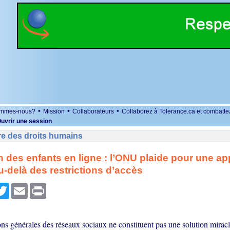
•
•
•
ommes-nous?
Mission
Collaborateurs
Collaborez à Tolerance.ca et combatte
uvrir une session
re des droits humains
n des enfants en ligne : l’ONU plaide pour une a
u-delà des restrictions d’accès
r
cebook
Twitter
Email
Print
ons générales des réseaux sociaux ne constituent pas une solution mirac