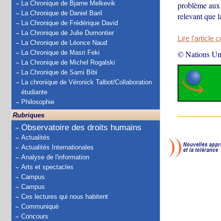
La Chronique de Bjarne Melkevik
problème aux 
La Chronique de Daniel Baril
relevant que l
La Chronique de Frédérique David
La Chronique de Julie Dumontier
Lire l'article 
La Chronique de Léonce Naud
La Chronique de Masri Feki
© Nations Un
La Chronique de Michel Rogalski
La Chronique de Sami Bibi
La chronique de Véronick Talbot/Collaboration
étudiante
Philosophie
Rubriques
Observatoire des droits humains
Actualités
Actualités Internationales
Analyse de l'information
Arts et spectacles
Campus
Campus
Ces lectures qui nous habitent
Communiqué
Concours