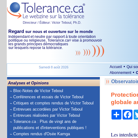
Directeur / Éditeur: Victor Teboul, Ph.D.
Regard
sur nous et ouverture sur le monde
Indépendant et neutre par rapport à toute orientation
politique ou religieuse, Tolerance.ca
vise à promouvoir
®
les grands principes démocratiques
sur lesquels repose la tolérance.
•
Accueil
Qui s
Samedi 8 août 2026
•
Abonnement
O
Observatoi
Analyses et Opinions
Bloc-Notes de Victor Teboul
Protectio
Conférences et essais de Victor Teboul
globale a
Critiques et comptes rendus de Victor Teboul
Entrevues accordées par Victor Teboul
Partage
Fa
Entrevues réalisées par Victor Teboul
Tolerance.ca : Plus de vingt ans de
publications et d'interventions publiques !
Les interdicti
Comptes rendus d'Osée Kamga