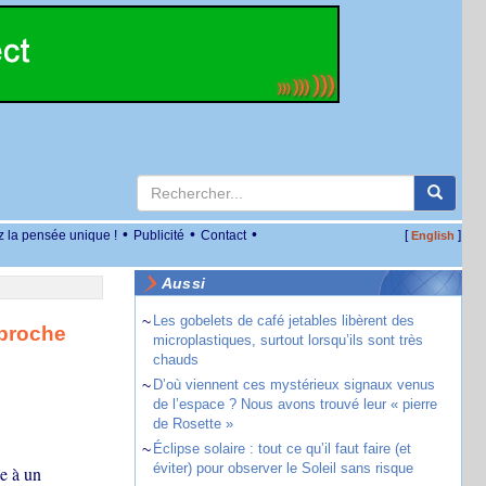
•
•
•
z la pensée unique !
Publicité
Contact
[
]
English
Aussi
~
Les gobelets de café jetables libèrent des
pproche
microplastiques, surtout lorsqu’ils sont très
chauds
~
D’où viennent ces mystérieux signaux venus
de l’espace ? Nous avons trouvé leur « pierre
de Rosette »
~
Éclipse solaire : tout ce qu’il faut faire (et
éviter) pour observer le Soleil sans risque
le à un