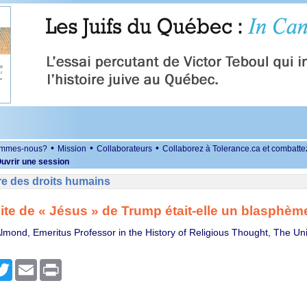
•
•
•
ommes-nous?
Mission
Collaborateurs
Collaborez à Tolerance.ca et combatte
uvrir une session
re des droits humains
ite de « Jésus » de Trump était-elle un blasphèm
Almond, Emeritus Professor in the History of Religious Thought, The Uni
r
cebook
Twitter
Email
Print