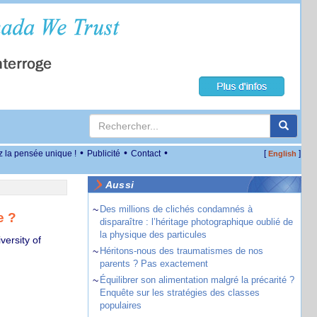
•
•
•
z la pensée unique !
Publicité
Contact
[
]
English
Aussi
~
Des millions de clichés condamnés à
e ?
disparaître : l’héritage photographique oublié de
la physique des particules
versity of
~
Héritons-nous des traumatismes de nos
parents ? Pas exactement
~
Équilibrer son alimentation malgré la précarité ?
Enquête sur les stratégies des classes
populaires