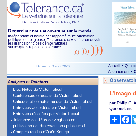
Directeur / Éditeur: Victor Teboul, Ph.D.
Regard
sur nous et ouverture sur le monde
Indépendant et neutre par rapport à toute orientation
politique ou religieuse, Tolerance.ca
vise à promouvoir
®
les grands principes démocratiques
sur lesquels repose la tolérance.
•
Accueil
Qui s
Dimanche 9 août 2026
•
Abonnement
O
Observatoi
Analyses et Opinions
Bloc-Notes de Victor Teboul
L’image d
Conférences et essais de Victor Teboul
Critiques et comptes rendus de Victor Teboul
par Philip C. 
Entrevues accordées par Victor Teboul
Queensland
Entrevues réalisées par Victor Teboul
Partage
Fa
Tolerance.ca : Plus de vingt ans de
publications et d'interventions publiques !
Comptes rendus d'Osée Kamga