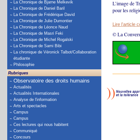
La Chronique de Bjarne Melkevik
L’image de Tr
La Chronique de Daniel Baril
pour les reli
La Chronique de Frédérique David
La Chronique de Julie Dumontier
Lire l'article 
La Chronique de Léonce Naud
La Chronique de Masri Feki
© La Convers
La Chronique de Michel Rogalski
La Chronique de Sami Bibi
La chronique de Véronick Talbot/Collaboration
étudiante
Philosophie
Rubriques
Observatoire des droits humains
Actualités
Actualités Internationales
Analyse de l'information
Arts et spectacles
Campus
Campus
Ces lectures qui nous habitent
Communiqué
Concours