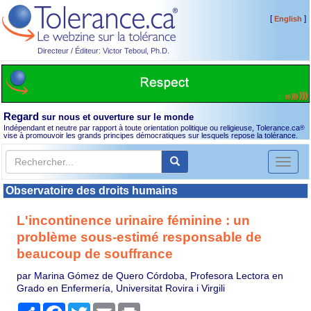
[
]
English
Directeur / Éditeur: Victor Teboul, Ph.D.
Regard
sur nous et ouverture sur le monde
Indépendant et neutre par rapport à toute orientation politique ou religieuse, Tolerance.ca
®
vise à promouvoir les grands principes démocratiques sur lesquels repose la tolérance.
Toggl
naviga
Observatoire des droits humains
L'incontinence urinaire féminine : un
problème sous-estimé responsable de
beaucoup de souffrance
par Marina Gómez de Quero Córdoba, Profesora Lectora en
Grado en Enfermería, Universitat Rovira i Virgili
Partager
Facebook
Twitter
Email
Print