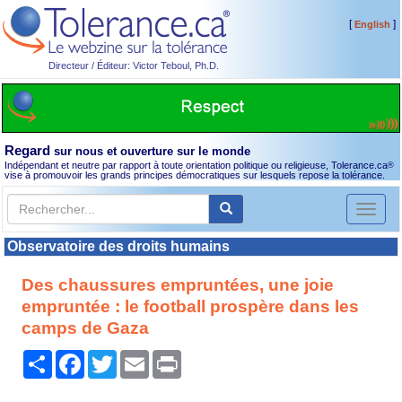
[
]
English
Directeur / Éditeur: Victor Teboul, Ph.D.
Regard
sur nous et ouverture sur le monde
Indépendant et neutre par rapport à toute orientation politique ou religieuse, Tolerance.ca
®
vise à promouvoir les grands principes démocratiques sur lesquels repose la tolérance.
Toggl
naviga
Observatoire des droits humains
Des chaussures empruntées, une joie
empruntée : le football prospère dans les
camps de Gaza
Partager
Facebook
Twitter
Email
Print