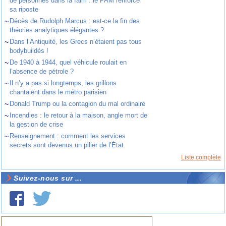
de personnes dans la faim : le PAM renforce
sa riposte
~
Décès de Rudolph Marcus : est-ce la fin des
théories analytiques élégantes ?
~
Dans l’Antiquité, les Grecs n’étaient pas tous
bodybuildés !
~
De 1940 à 1944, quel véhicule roulait en
l’absence de pétrole ?
~
Il n’y a pas si longtemps, les grillons
chantaient dans le métro parisien
~
Donald Trump ou la contagion du mal ordinaire
~
Incendies : le retour à la maison, angle mort de
la gestion de crise
~
Renseignement : comment les services
secrets sont devenus un pilier de l’État
Liste complète
Suivez-nous sur ...