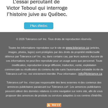
© 2026 Tolerance.ca
Inc. Tous droits de reproduction réservés.
®
www.tolerance.ca
Toutes les informations reproduites sur le site de
(articles,
images, photos, logos) sont protégées par des droits de propriété intellectuelle
détenus par Tolerance.ca
Inc. ou, dans certains cas, par leurs auteurs. Aucune de
®
ces informations ne peut être reproduite pour un usage autre que personnel. Toute
modification, reproduction à large diffusion, traduction, vente, exploitation
commerciale ou réutilisation du contenu du site sans l'autorisation préalable écrite de
info@tolerance.ca
Tolerance.ca
Inc. est strictement interdite. Pour information :
®
Tolerance.ca
Inc. n'est pas responsable des liens externes ni des contenus des
®
annonces publicitaires paraissant sur Tolerance.ca
. Les annonces publicitaires
®
peuvent utiliser des données relatives à votre navigation sur notre site, afin de vous
proposer des annonces de produits ou services adaptées à vos centres d'intérêts.