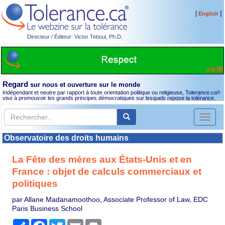
[
]
English
Directeur / Éditeur: Victor Teboul, Ph.D.
Regard
sur nous et ouverture sur le monde
Indépendant et neutre par rapport à toute orientation politique ou religieuse, Tolerance.ca
®
vise à promouvoir les grands principes démocratiques sur lesquels repose la tolérance.
Toggl
naviga
Observatoire des droits humains
La Fête des mères aux États-Unis et en
France : objet de calculs commerciaux et
politiques
par Allane Madanamoothoo, Associate Professor of Law, EDC
Paris Business School
Partager
Facebook
Twitter
Email
Print