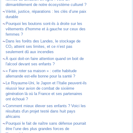
démantèlement de notre écosystème culturel ?
~
Vérité, justice, réparations : les clés d’une paix
durable
~
Pourquoi les boutons sont-ils à droite sur les
vêtements d’homme et à gauche sur ceux des
femmes ?
~
Dans les forêts des Landes, le stockage de
CO₂ atteint ses limites, et ce n’est pas
seulement dû aux incendies
~
À quoi doit-on faire attention quand on boit de
l'alcool devant ses enfants ?
~
« Faire roter sa maison » : cette habitude
allemande est-elle bonne pour la santé ?
~
Le Royaume-Uni, le Japon et l’Italie peuvent-ils
réussir leur avion de combat de sixième
génération là où la France et ses partenaires
ont échoué ?
~
Comment mieux élever ses enfants ? Voici les
résultats d'un projet testé dans huit pays
africains
~
Pourquoi le fait de naître sans défense pourrait
être l’une des plus grandes forces de