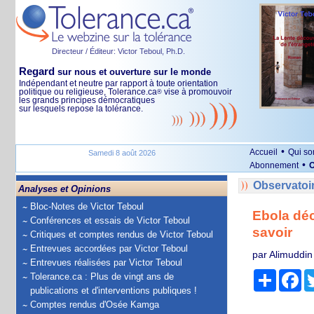
Directeur / Éditeur: Victor Teboul, Ph.D.
Regard
sur nous et ouverture sur le monde
Indépendant et neutre par rapport à toute orientation
politique ou religieuse, Tolerance.ca
vise à promouvoir
®
les grands principes démocratiques
sur lesquels repose la tolérance.
•
Accueil
Qui s
Samedi 8 août 2026
•
Abonnement
O
Observatoi
Analyses et Opinions
Bloc-Notes de Victor Teboul
Ebola déc
Conférences et essais de Victor Teboul
savoir
Critiques et comptes rendus de Victor Teboul
Entrevues accordées par Victor Teboul
par Alimuddin
Entrevues réalisées par Victor Teboul
Partage
Fa
Tolerance.ca : Plus de vingt ans de
publications et d'interventions publiques !
Comptes rendus d'Osée Kamga