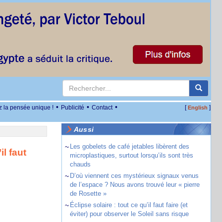
•
•
•
z la pensée unique !
Publicité
Contact
[
]
English
Aussi
~
Les gobelets de café jetables libèrent des
l faut
microplastiques, surtout lorsqu’ils sont très
chauds
~
D’où viennent ces mystérieux signaux venus
de l’espace ? Nous avons trouvé leur « pierre
de Rosette »
~
Éclipse solaire : tout ce qu’il faut faire (et
éviter) pour observer le Soleil sans risque