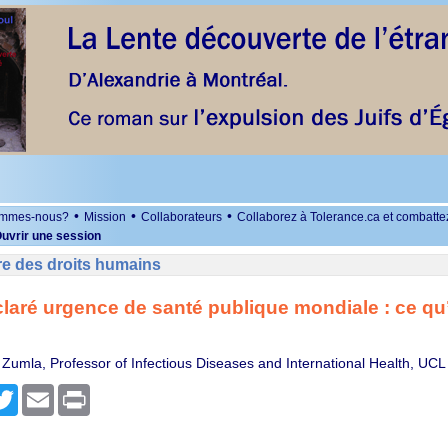
•
•
•
ommes-nous?
Mission
Collaborateurs
Collaborez à Tolerance.ca et combatte
uvrir une session
re des droits humains
laré urgence de santé publique mondiale : ce qu’i
 Zumla, Professor of Infectious Diseases and International Health, UCL
r
cebook
Twitter
Email
Print