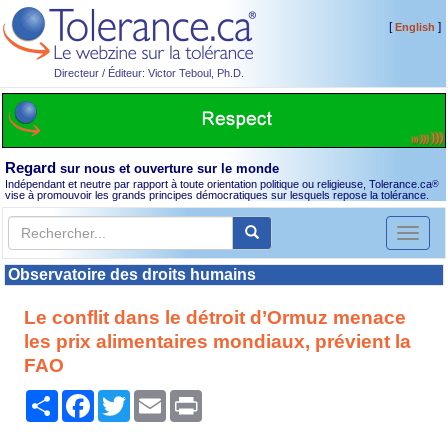
[
]
English
Directeur / Éditeur: Victor Teboul, Ph.D.
Regard
sur nous et ouverture sur le monde
Indépendant et neutre par rapport à toute orientation politique ou religieuse, Tolerance.ca
®
vise à promouvoir les grands principes démocratiques sur lesquels repose la tolérance.
Toggl
naviga
Observatoire des droits humains
Le conflit dans le détroit d’Ormuz menace
les prix alimentaires mondiaux, prévient la
FAO
Partager
Facebook
Twitter
Email
Print