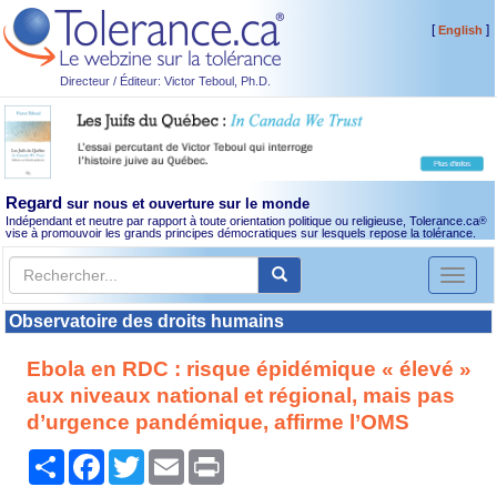
[
]
English
Directeur / Éditeur: Victor Teboul, Ph.D.
Regard
sur nous et ouverture sur le monde
Indépendant et neutre par rapport à toute orientation politique ou religieuse, Tolerance.ca
®
vise à promouvoir les grands principes démocratiques sur lesquels repose la tolérance.
Toggl
naviga
Observatoire des droits humains
Ebola en RDC : risque épidémique « élevé »
aux niveaux national et régional, mais pas
d’urgence pandémique, affirme l’OMS
Partager
Facebook
Twitter
Email
Print