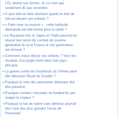
CO₂ atteint ses limites, et ce n’est pas
seulement dû aux incendies
~
À quoi doit-on faire attention quand on boit de
l'alcool devant ses enfants ?
~
« Faire roter sa maison » : cette habitude
allemande est-elle bonne pour la santé ?
~
Le Royaume-Uni, le Japon et l’Italie peuvent-ils
réussir leur avion de combat de sixième
génération là où la France et ses partenaires
ont échoué ?
~
Comment mieux élever ses enfants ? Voici les
résultats d'un projet testé dans huit pays
africains
~
La guerre contre les houthistes du Yémen peut-
elle détourner Riyad du Soudan ?
~
Pourquoi le vote des personnes détenues doit
être préservé
~
Pourquoi certains chocolats ne fondent-ils pas
malgré la chaleur ?
~
Pourquoi le fait de naître sans défense pourrait
être l’une des plus grandes forces de
l’humanité