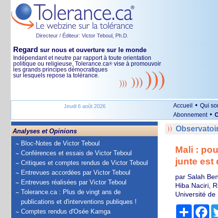
Directeur / Éditeur: Victor Teboul, Ph.D.
Regard
sur nous et ouverture sur le monde
Indépendant et neutre par rapport à toute orientation
politique ou religieuse, Tolerance.ca
vise à promouvoir
®
les grands principes démocratiques
sur lesquels repose la tolérance.
•
Accueil
Qui s
Jeudi 6 août 2026
•
Abonnement
O
Observatoi
Analyses et Opinions
Bloc-Notes de Victor Teboul
Mali : po
Conférences et essais de Victor Teboul
junte est
Critiques et comptes rendus de Victor Teboul
Entrevues accordées par Victor Teboul
par Salah Ben
Entrevues réalisées par Victor Teboul
Hiba Naciri, 
Tolerance.ca : Plus de vingt ans de
Université de
publications et d'interventions publiques !
Partage
Fa
Comptes rendus d'Osée Kamga