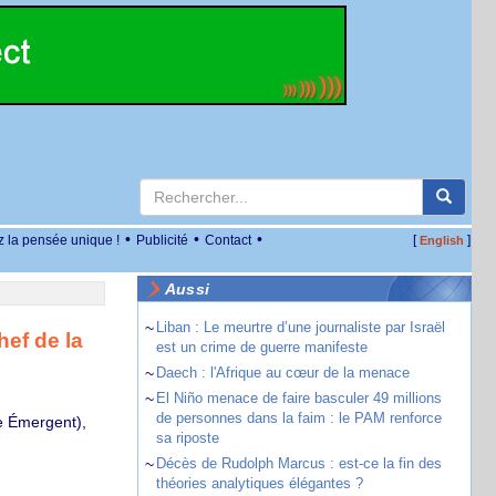
•
•
•
z la pensée unique !
Publicité
Contact
[
]
English
Aussi
~
Liban : Le meurtre d’une journaliste par Israël
hef de la
est un crime de guerre manifeste
~
Daech : l'Afrique au cœur de la menace
~
El Niño menace de faire basculer 49 millions
de personnes dans la faim : le PAM renforce
e Émergent),
sa riposte
~
Décès de Rudolph Marcus : est-ce la fin des
théories analytiques élégantes ?