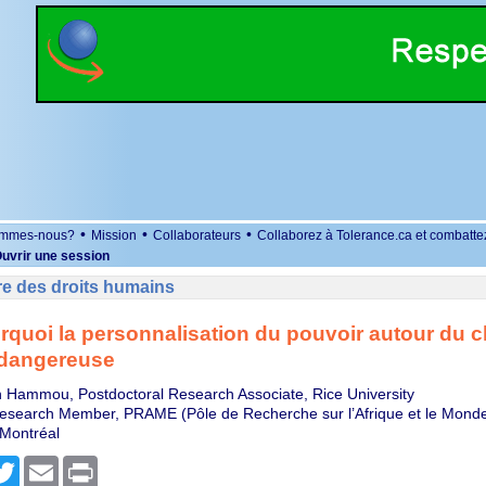
•
•
•
ommes-nous?
Mission
Collaborateurs
Collaborez à Tolerance.ca et combatte
uvrir une session
re des droits humains
urquoi la personnalisation du pouvoir autour du c
 dangereuse
 Hammou, Postdoctoral Research Associate, Rice University
Research Member, PRAME (Pôle de Recherche sur l’Afrique et le Mond
 Montréal
r
cebook
Twitter
Email
Print