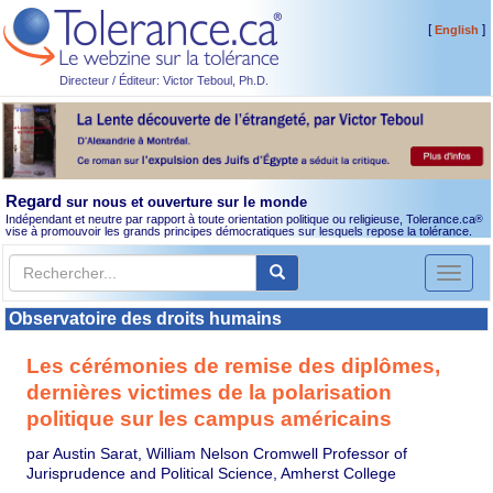
[
]
English
Directeur / Éditeur: Victor Teboul, Ph.D.
Regard
sur nous et ouverture sur le monde
Indépendant et neutre par rapport à toute orientation politique ou religieuse, Tolerance.ca
®
vise à promouvoir les grands principes démocratiques sur lesquels repose la tolérance.
Toggl
naviga
Observatoire des droits humains
Les cérémonies de remise des diplômes,
dernières victimes de la polarisation
politique sur les campus américains
par Austin Sarat, William Nelson Cromwell Professor of
Jurisprudence and Political Science, Amherst College