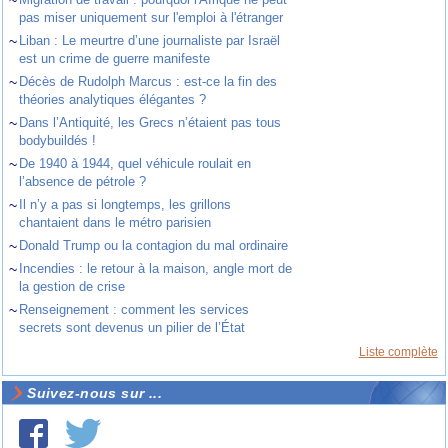
pas miser uniquement sur l'emploi à l'étranger
~
Liban : Le meurtre d’une journaliste par Israël
est un crime de guerre manifeste
~
Décès de Rudolph Marcus : est-ce la fin des
théories analytiques élégantes ?
~
Dans l’Antiquité, les Grecs n’étaient pas tous
bodybuildés !
~
De 1940 à 1944, quel véhicule roulait en
l’absence de pétrole ?
~
Il n’y a pas si longtemps, les grillons
chantaient dans le métro parisien
~
Donald Trump ou la contagion du mal ordinaire
~
Incendies : le retour à la maison, angle mort de
la gestion de crise
~
Renseignement : comment les services
secrets sont devenus un pilier de l’État
Liste complète
Suivez-nous sur ...