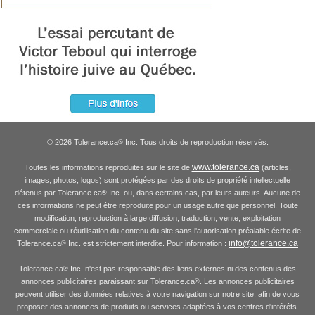
© 2026 Tolerance.ca
Inc. Tous droits de reproduction réservés.
®
www.tolerance.ca
Toutes les informations reproduites sur le site de
(articles,
images, photos, logos) sont protégées par des droits de propriété intellectuelle
détenus par Tolerance.ca
Inc. ou, dans certains cas, par leurs auteurs. Aucune de
®
ces informations ne peut être reproduite pour un usage autre que personnel. Toute
modification, reproduction à large diffusion, traduction, vente, exploitation
commerciale ou réutilisation du contenu du site sans l'autorisation préalable écrite de
info@tolerance.ca
Tolerance.ca
Inc. est strictement interdite. Pour information :
®
Tolerance.ca
Inc. n'est pas responsable des liens externes ni des contenus des
®
annonces publicitaires paraissant sur Tolerance.ca
. Les annonces publicitaires
®
peuvent utiliser des données relatives à votre navigation sur notre site, afin de vous
proposer des annonces de produits ou services adaptées à vos centres d'intérêts.