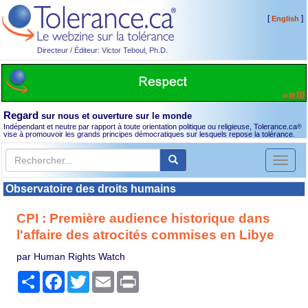
[
]
English
Directeur / Éditeur: Victor Teboul, Ph.D.
Regard
sur nous et ouverture sur le monde
Indépendant et neutre par rapport à toute orientation politique ou religieuse, Tolerance.ca
®
vise à promouvoir les grands principes démocratiques sur lesquels repose la tolérance.
Toggl
naviga
Observatoire des droits humains
CPI : Première audience historique dans
l'affaire des atrocités commises en Libye
par Human Rights Watch
Partager
Facebook
Twitter
Email
Print