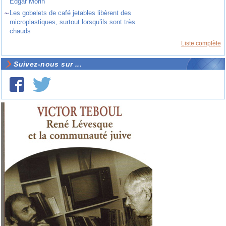
Edgar Morin
~
Les gobelets de café jetables libèrent des
microplastiques, surtout lorsqu’ils sont très
chauds
Liste complète
Suivez-nous sur ...