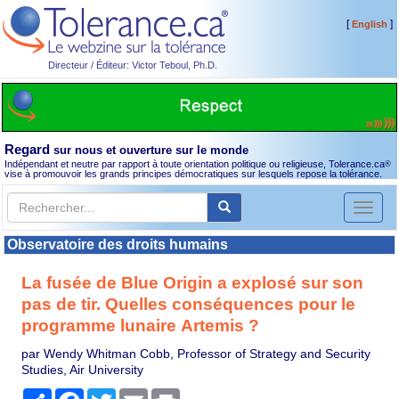
[
]
English
Directeur / Éditeur: Victor Teboul, Ph.D.
Regard
sur nous et ouverture sur le monde
Indépendant et neutre par rapport à toute orientation politique ou religieuse, Tolerance.ca
®
vise à promouvoir les grands principes démocratiques sur lesquels repose la tolérance.
Toggl
naviga
Observatoire des droits humains
La fusée de Blue Origin a explosé sur son
pas de tir. Quelles conséquences pour le
programme lunaire Artemis ?
par Wendy Whitman Cobb, Professor of Strategy and Security
Studies, Air University
Partager
Facebook
Twitter
Email
Print