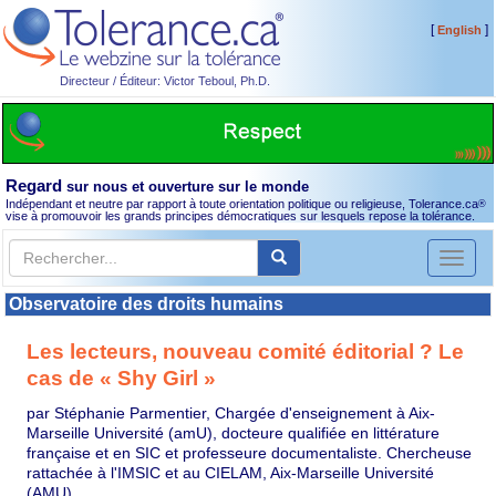
[
]
English
Directeur / Éditeur: Victor Teboul, Ph.D.
Regard
sur nous et ouverture sur le monde
Indépendant et neutre par rapport à toute orientation politique ou religieuse, Tolerance.ca
®
vise à promouvoir les grands principes démocratiques sur lesquels repose la tolérance.
Toggl
naviga
Observatoire des droits humains
Les lecteurs, nouveau comité éditorial ? Le
cas de « Shy Girl »
par Stéphanie Parmentier, Chargée d'enseignement à Aix-
Marseille Université (amU), docteure qualifiée en littérature
française et en SIC et professeure documentaliste. Chercheuse
rattachée à l'IMSIC et au CIELAM, Aix-Marseille Université
(AMU)