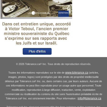
© 2026 Tolerance.ca
Inc. Tous droits de reproduction réservés.
®
www.tolerance.ca
Toutes les informations reproduites sur le site de
(articles,
images, photos, logos) sont protégées par des droits de propriété intellectuelle
détenus par Tolerance.ca
Inc. ou, dans certains cas, par leurs auteurs. Aucune de
®
ces informations ne peut être reproduite pour un usage autre que personnel. Toute
modification, reproduction à large diffusion, traduction, vente, exploitation
commerciale ou réutilisation du contenu du site sans l'autorisation préalable écrite de
info@tolerance.ca
Tolerance.ca
Inc. est strictement interdite. Pour information :
®
Tolerance.ca
Inc. n'est pas responsable des liens externes ni des contenus des
®