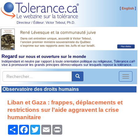
[
]
English
Directeur / Éditeur: Victor Teboul, Ph.D.
Regard
sur nous et ouverture sur le monde
Indépendant et neutre par rapport à toute orientation politique ou religieuse, Tolerance.ca
®
vise à promouvoir les grands principes démocratiques sur lesquels repose la tolérance.
Toggl
naviga
Observatoire des droits humains
Liban et Gaza : frappes, déplacements et
restrictions sur l’aide aggravent la crise
humanitaire
Partager
Facebook
Twitter
Email
Print