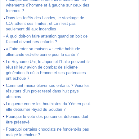
vêtements d’homme et à gauche sur ceux des
femmes ?
~
Dans les forêts des Landes, le stockage de
CO₂ atteint ses limites, et ce n’est pas
seulement dû aux incendies
~
À quoi doit-on faire attention quand on boit de
l'alcool devant ses enfants ?
~
« Faire roter sa maison » : cette habitude
allemande est-elle bonne pour la santé ?
~
Le Royaume-Uni, le Japon et l’Italie peuvent-ils
réussir leur avion de combat de sixième
génération là où la France et ses partenaires
ont échoué ?
~
Comment mieux élever ses enfants ? Voici les
résultats d'un projet testé dans huit pays
africains
~
La guerre contre les houthistes du Yémen peut-
elle détourner Riyad du Soudan ?
~
Pourquoi le vote des personnes détenues doit
être préservé
~
Pourquoi certains chocolats ne fondent-ils pas
malgré la chaleur ?