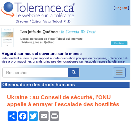
[
]
English
Directeur / Éditeur: Victor Teboul, Ph.D.
Regard
sur nous et ouverture sur le monde
Indépendant et neutre par rapport à toute orientation politique ou religieuse, Tolerance.ca
®
vise à promouvoir les grands principes démocratiques sur lesquels repose la tolérance.
Toggl
naviga
Observatoire des droits humains
Ukraine : au Conseil de sécurité, l’ONU
appelle à enrayer l’escalade des hostilités
Partager
Facebook
Twitter
Email
Print