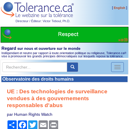
[
]
English
Directeur / Éditeur: Victor Teboul, Ph.D.
Regard
sur nous et ouverture sur le monde
Indépendant et neutre par rapport à toute orientation politique ou religieuse, Tolerance.ca
®
vise à promouvoir les grands principes démocratiques sur lesquels repose la tolérance.
Toggl
naviga
Observatoire des droits humains
UE : Des technologies de surveillance
vendues à des gouvernements
responsables d'abus
par Human Rights Watch
Partager
Facebook
Twitter
Email
Print