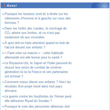
Aussi
~
Pourquoi les boutons sont-ils à droite sur les
vêtements d’homme et à gauche sur ceux des
femmes ?
~
Dans les forêts des Landes, le stockage de
CO₂ atteint ses limites, et ce n’est pas
seulement dû aux incendies
~
À quoi doit-on faire attention quand on boit de
l'alcool devant ses enfants ?
~
« Faire roter sa maison » : cette habitude
allemande est-elle bonne pour la santé ?
~
Le Royaume-Uni, le Japon et l’Italie peuvent-ils
réussir leur avion de combat de sixième
génération là où la France et ses partenaires
ont échoué ?
~
Comment mieux élever ses enfants ? Voici les
résultats d'un projet testé dans huit pays
africains
~
La guerre contre les houthistes du Yémen peut-
elle détourner Riyad du Soudan ?
~
Pourquoi le vote des personnes détenues doit